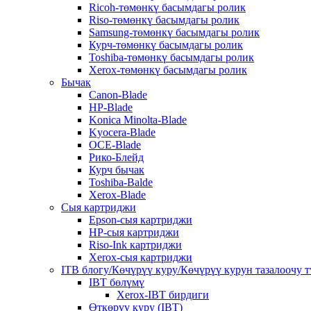
Ricoh-төмөнкү басымдагы ролик
Riso-төмөнкү басымдагы ролик
Samsung-төмөнкү басымдагы ролик
Курч-төмөнкү басымдагы ролик
Toshiba-төмөнкү басымдагы ролик
Xerox-төмөнкү басымдагы ролик
Бычак
Canon-Blade
HP-Blade
Konica Minolta-Blade
Kyocera-Blade
OCE-Blade
Рико-Блейд
Курч бычак
Toshiba-Balde
Xerox-Blade
Сыя картриджи
Epson-сыя картриджи
HP-сыя картриджи
Riso-Ink картриджи
Xerox-сыя картриджи
ITB блогу/Көчүрүү куру/Көчүрүү курун тазалоочу 
IBT бөлүмү
Xerox-IBT бирдиги
Өткөрүү куру (IBT)