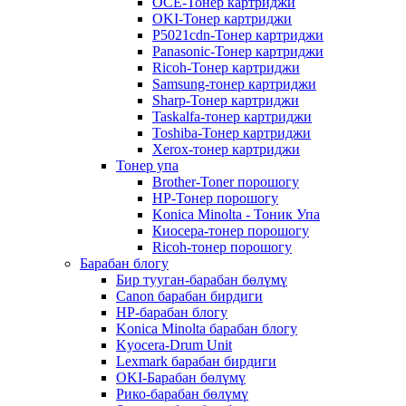
OCE-Тонер картриджи
OKI-Тонер картриджи
P5021cdn-Тонер картриджи
Panasonic-Тонер картриджи
Ricoh-Тонер картриджи
Samsung-тонер картриджи
Sharp-Тонер картриджи
Taskalfa-тонер картриджи
Toshiba-Тонер картриджи
Xerox-тонер картриджи
Тонер упа
Brother-Toner порошогу
HP-Тонер порошогу
Konica Minolta - Тоник Упа
Киосера-тонер порошогу
Ricoh-тонер порошогу
Барабан блогу
Бир тууган-барабан бөлүмү
Canon барабан бирдиги
HP-барабан блогу
Konica Minolta барабан блогу
Kyocera-Drum Unit
Lexmark барабан бирдиги
OKI-Барабан бөлүмү
Рико-барабан бөлүмү