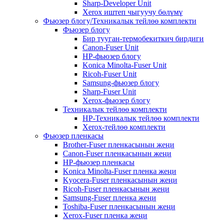
Sharp-Developer Unit
Xerox иштеп чыгуучу бөлүмү
Фьюзер блогу/Техникалык тейлөө комплекти
Фьюзер блогу
Бир тууган-термобекиткич бирдиги
Canon-Fuser Unit
HP-фьюзер блогу
Konica Minolta-Fuser Unit
Ricoh-Fuser Unit
Samsung-фьюзер блогу
Sharp-Fuser Unit
Xerox-фьюзер блогу
Техникалык тейлөө комплекти
HP-Техникалык тейлөө комплекти
Xerox-тейлөө комплекти
Фьюзер пленкасы
Brother-Fuser пленкасынын жеңи
Canon-Fuser пленкасынын жеңи
HP-фьюзер пленкасы
Konica Minolta-Fuser пленка жеңи
Kyocera-Fuser пленкасынын жеңи
Ricoh-Fuser пленкасынын жеңи
Samsung-Fuser пленка жеңи
Toshiba-Fuser пленкасынын жеңи
Xerox-Fuser пленка жеңи