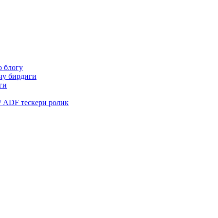
о блогу
очу бирдиги
ги
/ ADF тескери ролик