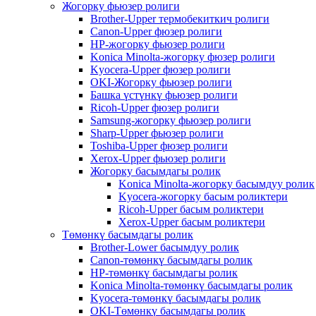
Жогорку фьюзер ролиги
Brother-Upper термобекиткич ролиги
Canon-Upper фюзер ролиги
HP-жогорку фьюзер ролиги
Konica Minolta-жогорку фюзер ролиги
Kyocera-Upper фюзер ролиги
OKI-Жогорку фьюзер ролиги
Башка үстүнкү фьюзер ролиги
Ricoh-Upper фюзер ролиги
Samsung-жогорку фьюзер ролиги
Sharp-Upper фьюзер ролиги
Toshiba-Upper фюзер ролиги
Xerox-Upper фьюзер ролиги
Жогорку басымдагы ролик
Konica Minolta-жогорку басымдуу ролик
Kyocera-жогорку басым роликтери
Ricoh-Upper басым роликтери
Xerox-Upper басым роликтери
Төмөнкү басымдагы ролик
Brother-Lower басымдуу ролик
Canon-төмөнкү басымдагы ролик
HP-төмөнкү басымдагы ролик
Konica Minolta-төмөнкү басымдагы ролик
Kyocera-төмөнкү басымдагы ролик
OKI-Төмөнкү басымдагы ролик