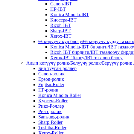
Canon-IBT
HP-IBT
Konica Minolta-IBT
Киосера-IBT
Ricoh-IBT
Sharp-IBT
Xerox-IBT
Өткөрүүчү кур блогу/Өткөрүүчү курду тазало
Konica Minolta-IBT бирдиги/IBT тазало
Ricoh-IBT бирдиги/IBT тазалоочу бирди
Xerox-IBT блогу/IBT тазалоо блогу
Алып кетүүчү ролик/Бөлүүчү ролик/Берүүчү ролик 
Бир тууган-роллер
Canon-ролик
Epson-ролик
Fujitsu-Roller
HP-ролик
Konica Minolta-Roller
Kyocera-Roller
Рико-Роллер
Ризо-ролик
Samsung-ролик
Sharp-Roller
Toshiba-Roller
Xerox-Roller