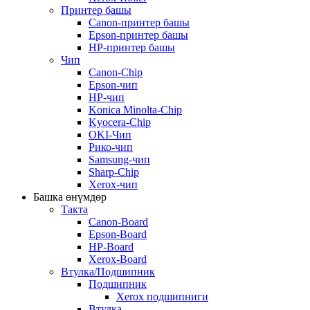
Принтер башы
Canon-принтер башы
Epson-принтер башы
HP-принтер башы
Чип
Canon-Chip
Epson-чип
HP-чип
Konica Minolta-Chip
Kyocera-Chip
OKI-Чип
Рико-чип
Samsung-чип
Sharp-Chip
Xerox-чип
Башка өнүмдөр
Такта
Canon-Board
Epson-Board
HP-Board
Xerox-Board
Втулка/Подшипник
Подшипник
Xerox подшипниги
Втулка