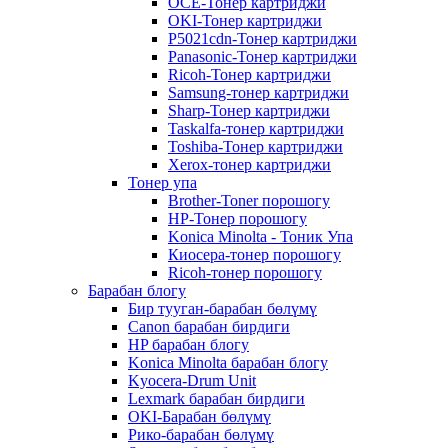
OCE-Тонер картриджи
OKI-Тонер картриджи
P5021cdn-Тонер картриджи
Panasonic-Тонер картриджи
Ricoh-Тонер картриджи
Samsung-тонер картриджи
Sharp-Тонер картриджи
Taskalfa-тонер картриджи
Toshiba-Тонер картриджи
Xerox-тонер картриджи
Тонер упа
Brother-Toner порошогу
HP-Тонер порошогу
Konica Minolta - Тоник Упа
Киосера-тонер порошогу
Ricoh-тонер порошогу
Барабан блогу
Бир тууган-барабан бөлүмү
Canon барабан бирдиги
HP барабан блогу
Konica Minolta барабан блогу
Kyocera-Drum Unit
Lexmark барабан бирдиги
OKI-Барабан бөлүмү
Рико-барабан бөлүмү