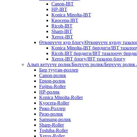
Canon-IBT
HP-IBT
Konica Minolta-IBT
Киосера-IBT
Ricoh-IBT
Sharp-IBT
Xerox-IBT
Өткөрүүчү кур блогу/Өткөрүүчү курду тазало
Konica Minolta-IBT бирдиги/IBT тазало
Ricoh-IBT бирдиги/IBT тазалоочу бирди
Xerox-IBT блогу/IBT тазалоо блогу
Алып кетүүчү ролик/Бөлүүчү ролик/Берүүчү ролик 
Бир тууган-роллер
Canon-ролик
Epson-ролик
Fujitsu-Roller
HP-ролик
Konica Minolta-Roller
Kyocera-Roller
Рико-Роллер
Ризо-ролик
Samsung-ролик
Sharp-Roller
Toshiba-Roller
Xerox-Roller