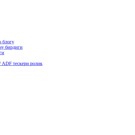
о блогу
очу бирдиги
ги
/ ADF тескери ролик