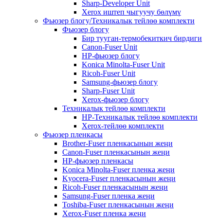
Sharp-Developer Unit
Xerox иштеп чыгуучу бөлүмү
Фьюзер блогу/Техникалык тейлөө комплекти
Фьюзер блогу
Бир тууган-термобекиткич бирдиги
Canon-Fuser Unit
HP-фьюзер блогу
Konica Minolta-Fuser Unit
Ricoh-Fuser Unit
Samsung-фьюзер блогу
Sharp-Fuser Unit
Xerox-фьюзер блогу
Техникалык тейлөө комплекти
HP-Техникалык тейлөө комплекти
Xerox-тейлөө комплекти
Фьюзер пленкасы
Brother-Fuser пленкасынын жеңи
Canon-Fuser пленкасынын жеңи
HP-фьюзер пленкасы
Konica Minolta-Fuser пленка жеңи
Kyocera-Fuser пленкасынын жеңи
Ricoh-Fuser пленкасынын жеңи
Samsung-Fuser пленка жеңи
Toshiba-Fuser пленкасынын жеңи
Xerox-Fuser пленка жеңи