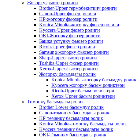
Жогорку фьюзер ролиги
Brother-Upper термобекиткич ролиги
Canon-Upper фюзер ролиги
HP-жогорку фьюзер ролиги
Konica Minolta-жогорку фюзер ролиги
Kyocera-Upper фюзер ролиги
OKI-Жогорку фьюзер ролиги
Башка үстүнкү фьюзер ролиги
Ricoh-Upper фюзер ролиги
Samsung-жогорку фьюзер ролиги
Sharp-Upper фьюзер ролиги
Toshiba-Upper фюзер ролиги
Xerox-Upper фьюзер ролиги
Жогорку басымдагы ролик
Konica Minolta-жогорку басымдуу ролик
Kyocera-жогорку басым роликтери
Ricoh-Upper басым роликтери
Xerox-Upper басым роликтери
Төмөнкү басымдагы ролик
Brother-Lower басымдуу ролик
Canon-төмөнкү басымдагы ролик
HP-төмөнкү басымдагы ролик
Konica Minolta-төмөнкү басымдагы ролик
Kyocera-төмөнкү басымдагы ролик
OKI-Төмөнкү басымдагы ролик