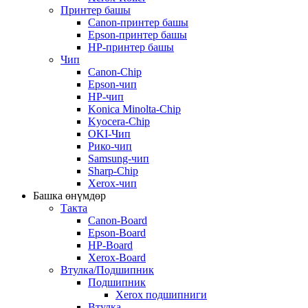
Принтер башы
Canon-принтер башы
Epson-принтер башы
HP-принтер башы
Чип
Canon-Chip
Epson-чип
HP-чип
Konica Minolta-Chip
Kyocera-Chip
OKI-Чип
Рико-чип
Samsung-чип
Sharp-Chip
Xerox-чип
Башка өнүмдөр
Такта
Canon-Board
Epson-Board
HP-Board
Xerox-Board
Втулка/Подшипник
Подшипник
Xerox подшипниги
Втулка