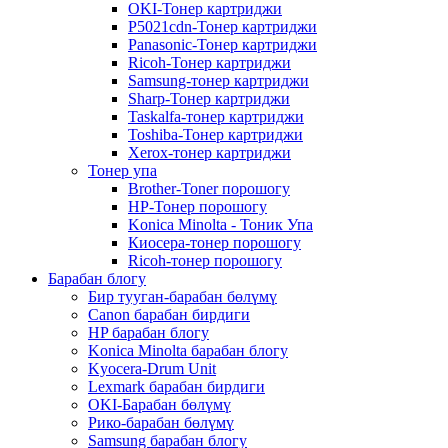
OKI-Тонер картриджи
P5021cdn-Тонер картриджи
Panasonic-Тонер картриджи
Ricoh-Тонер картриджи
Samsung-тонер картриджи
Sharp-Тонер картриджи
Taskalfa-тонер картриджи
Toshiba-Тонер картриджи
Xerox-тонер картриджи
Тонер упа
Brother-Toner порошогу
HP-Тонер порошогу
Konica Minolta - Тоник Упа
Киосера-тонер порошогу
Ricoh-тонер порошогу
Барабан блогу
Бир тууган-барабан бөлүмү
Canon барабан бирдиги
HP барабан блогу
Konica Minolta барабан блогу
Kyocera-Drum Unit
Lexmark барабан бирдиги
OKI-Барабан бөлүмү
Рико-барабан бөлүмү
Samsung барабан блогу