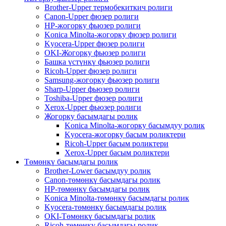
Brother-Upper термобекиткич ролиги
Canon-Upper фюзер ролиги
HP-жогорку фьюзер ролиги
Konica Minolta-жогорку фюзер ролиги
Kyocera-Upper фюзер ролиги
OKI-Жогорку фьюзер ролиги
Башка үстүнкү фьюзер ролиги
Ricoh-Upper фюзер ролиги
Samsung-жогорку фьюзер ролиги
Sharp-Upper фьюзер ролиги
Toshiba-Upper фюзер ролиги
Xerox-Upper фьюзер ролиги
Жогорку басымдагы ролик
Konica Minolta-жогорку басымдуу ролик
Kyocera-жогорку басым роликтери
Ricoh-Upper басым роликтери
Xerox-Upper басым роликтери
Төмөнкү басымдагы ролик
Brother-Lower басымдуу ролик
Canon-төмөнкү басымдагы ролик
HP-төмөнкү басымдагы ролик
Konica Minolta-төмөнкү басымдагы ролик
Kyocera-төмөнкү басымдагы ролик
OKI-Төмөнкү басымдагы ролик
Ricoh-төмөнкү басымдагы ролик