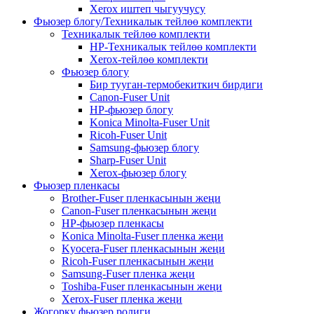
Xerox иштеп чыгуучусу
Фьюзер блогу/Техникалык тейлөө комплекти
Техникалык тейлөө комплекти
HP-Техникалык тейлөө комплекти
Xerox-тейлөө комплекти
Фьюзер блогу
Бир тууган-термобекиткич бирдиги
Canon-Fuser Unit
HP-фьюзер блогу
Konica Minolta-Fuser Unit
Ricoh-Fuser Unit
Samsung-фьюзер блогу
Sharp-Fuser Unit
Xerox-фьюзер блогу
Фьюзер пленкасы
Brother-Fuser пленкасынын жеңи
Canon-Fuser пленкасынын жеңи
HP-фьюзер пленкасы
Konica Minolta-Fuser пленка жеңи
Kyocera-Fuser пленкасынын жеңи
Ricoh-Fuser пленкасынын жеңи
Samsung-Fuser пленка жеңи
Toshiba-Fuser пленкасынын жеңи
Xerox-Fuser пленка жеңи
Жогорку фьюзер ролиги