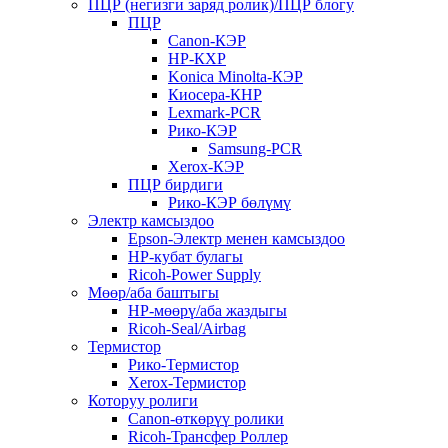
ПЦР (негизги заряд ролик)/ПЦР блогу
ПЦР
Canon-КЭР
HP-КХР
Konica Minolta-КЭР
Киосера-КНР
Lexmark-PCR
Рико-КЭР
Samsung-PCR
Xerox-КЭР
ПЦР бирдиги
Рико-КЭР бөлүмү
Электр камсыздоо
Epson-Электр менен камсыздоо
HP-кубат булагы
Ricoh-Power Supply
Мөөр/аба баштыгы
HP-мөөрү/аба жаздыгы
Ricoh-Seal/Airbag
Термистор
Рико-Термистор
Xerox-Термистор
Которуу ролиги
Canon-өткөрүү ролики
Ricoh-Трансфер Роллер