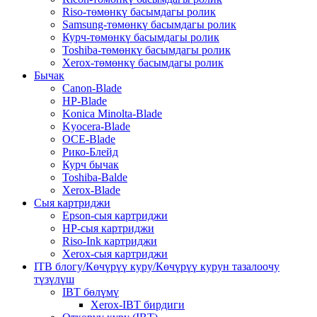
Riso-төмөнкү басымдагы ролик
Samsung-төмөнкү басымдагы ролик
Курч-төмөнкү басымдагы ролик
Toshiba-төмөнкү басымдагы ролик
Xerox-төмөнкү басымдагы ролик
Бычак
Canon-Blade
HP-Blade
Konica Minolta-Blade
Kyocera-Blade
OCE-Blade
Рико-Блейд
Курч бычак
Toshiba-Balde
Xerox-Blade
Сыя картриджи
Epson-сыя картриджи
HP-сыя картриджи
Riso-Ink картриджи
Xerox-сыя картриджи
ITB блогу/Көчүрүү куру/Көчүрүү курун тазалоочу
түзүлүш
IBT бөлүмү
Xerox-IBT бирдиги