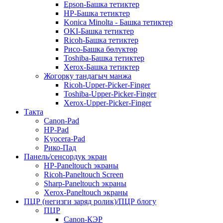
Epson-Башка тетиктер
HP-Башка тетиктер
Konica Minolta - Башка тетиктер
OKI-Башка тетиктер
Ricoh-Башка тетиктер
Рисо-Башка бөлүктөр
Toshiba-Башка тетиктер
Xerox-Башка тетиктер
Жогорку тандагыч манжа
Ricoh-Upper-Picker-Finger
Toshiba-Upper-Picker-Finger
Xerox-Upper-Picker-Finger
Такта
Canon-Pad
HP-Pad
Kyocera-Pad
Рико-Пад
Панель/сенсордук экран
HP-Paneltouch экраны
Ricoh-Paneltouch Screen
Sharp-Paneltouch экраны
Xerox-Paneltouch экраны
ПЦР (негизги заряд ролик)/ПЦР блогу
ПЦР
Canon-КЭР