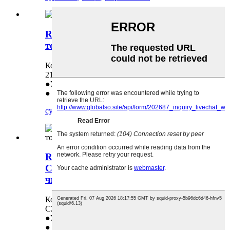
Ricoh Sp-200 210 210 213 үчүн
тонер чипи
Колдонулушу керек: Ricoh Sp-200 210 210
213
●Узак өмүр
● Заводдон түз сатуу
суроо
майда-чүйдөсүнө чейин
Ricoh MP C2030 C2050 C2350
C2550 үчүн тонер картриджинин
чипи
Колдонулушу керек: Ricoh MP C2030 C2050
C2350 C2550
●Узак өмүр
● Заводдон түз сатуу