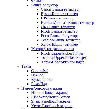
Фольга
Башка бөлүктөр
Canon-Башка тетиктер
Epson-Башка тетиктер
HP-Башка тетиктер
Konica Minolta - Башка тетиктер
OKI-Башка тетиктер
Ricoh-Башка тетиктер
Рисо-Башка бөлүктөр
Toshiba-Башка тетиктер
Xerox-Башка тетиктер
Жогорку тандагыч манжа
Ricoh-Upper-Picker-Finger
Toshiba-Upper-Picker-Finger
Xerox-Upper-Picker-Finger
Такта
Canon-Pad
HP-Pad
Kyocera-Pad
Рико-Пад
Панель/сенсордук экран
HP-Paneltouch экраны
Ricoh-Paneltouch Screen
Sharp-Paneltouch экраны
Xerox-Paneltouch экраны