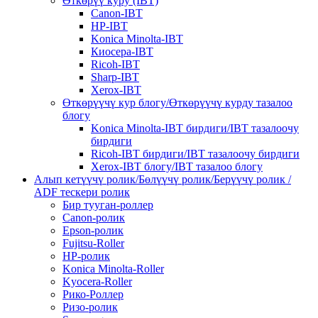
Өткөрүү куру (IBT)
Canon-IBT
HP-IBT
Konica Minolta-IBT
Киосера-IBT
Ricoh-IBT
Sharp-IBT
Xerox-IBT
Өткөрүүчү кур блогу/Өткөрүүчү курду тазалоо
блогу
Konica Minolta-IBT бирдиги/IBT тазалоочу
бирдиги
Ricoh-IBT бирдиги/IBT тазалоочу бирдиги
Xerox-IBT блогу/IBT тазалоо блогу
Алып кетүүчү ролик/Бөлүүчү ролик/Берүүчү ролик /
ADF тескери ролик
Бир тууган-роллер
Canon-ролик
Epson-ролик
Fujitsu-Roller
HP-ролик
Konica Minolta-Roller
Kyocera-Roller
Рико-Роллер
Ризо-ролик