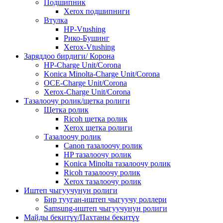
Подшипник
Xerox подшипниги
Втулка
HP-Vtushing
Рико-Бушинг
Xerox-Vtushing
Заряддоо бирдиги/ Корона
HP-Charge Unit/Corona
Konica Minolta-Charge Unit/Corona
OCE-Charge Unit/Corona
Xerox-Charge Unit/Corona
Тазалоочу ролик/щетка ролиги
Щетка ролик
Ricoh щетка ролик
Xerox щетка ролиги
Тазалоочу ролик
Canon тазалоочу ролик
HP тазалоочу ролик
Konica Minolta тазалоочу ролик
Ricoh тазалоочу ролик
Xerox тазалоочу ролик
Иштеп чыгуучунун ролиги
Бир тууган-иштеп чыгуучу роллери
Samsung-иштеп чыгуучунун ролиги
Майды бекитүү/Пахтаны бекитүү