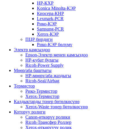
HP-КХР
Konica Minolta-КЭР
Киосера-КНР
Lexmark-PCR
Рико-КЭР
Samsung-PCR
Xerox-КЭР
ПЦР бирдиги
Рико-КЭР бөлүмү
Электр камсыздоо
Epson-Электр менен камсыздоо
HP-кубат булагы
Ricoh-Power Supply
Мөөр/аба баштыгы
HP-мөөрү/аба жаздыгы
Ricoh-Seal/Airbag
Термистор
Рико-Термистор
Xerox-Термистор
Калдыктарды тонер бөтөлкөсүнө
Xerox-Waste тонер бөтөлкөсүнө
Которуу ролиги
Canon-өткөрүү ролики
Ricoh-Трансфер Роллер
Xerox-өткөрүүчү ролик