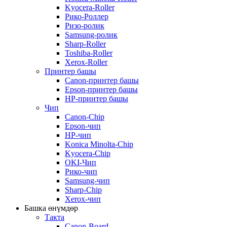
Kyocera-Roller
Рико-Роллер
Ризо-ролик
Samsung-ролик
Sharp-Roller
Toshiba-Roller
Xerox-Roller
Принтер башы
Canon-принтер башы
Epson-принтер башы
HP-принтер башы
Чип
Canon-Chip
Epson-чип
HP-чип
Konica Minolta-Chip
Kyocera-Chip
OKI-Чип
Рико-чип
Samsung-чип
Sharp-Chip
Xerox-чип
Башка өнүмдөр
Такта
Canon-Board