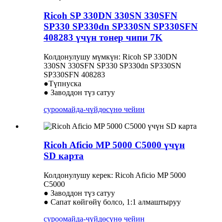
Ricoh SP 330DN 330SN 330SFN
SP330 SP330dn SP330SN SP330SFN
408283 үчүн тонер чипи 7K
Колдонулушу мүмкүн: Ricoh SP 330DN
330SN 330SFN SP330 SP330dn SP330SN
SP330SFN 408283
●Түпнуска
● Заводдон түз сатуу
суроо
майда-чүйдөсүнө чейин
Ricoh Aficio MP 5000 C5000 үчүн
SD карта
Колдонулушу керек: Ricoh Aficio MP 5000
C5000
● Заводдон түз сатуу
● Сапат көйгөйү болсо, 1:1 алмаштыруу
суроо
майда-чүйдөсүнө чейин