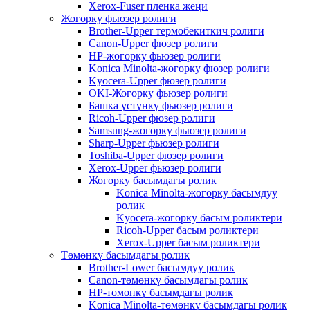
Xerox-Fuser пленка жеңи
Жогорку фьюзер ролиги
Brother-Upper термобекиткич ролиги
Canon-Upper фюзер ролиги
HP-жогорку фьюзер ролиги
Konica Minolta-жогорку фюзер ролиги
Kyocera-Upper фюзер ролиги
OKI-Жогорку фьюзер ролиги
Башка үстүнкү фьюзер ролиги
Ricoh-Upper фюзер ролиги
Samsung-жогорку фьюзер ролиги
Sharp-Upper фьюзер ролиги
Toshiba-Upper фюзер ролиги
Xerox-Upper фьюзер ролиги
Жогорку басымдагы ролик
Konica Minolta-жогорку басымдуу
ролик
Kyocera-жогорку басым роликтери
Ricoh-Upper басым роликтери
Xerox-Upper басым роликтери
Төмөнкү басымдагы ролик
Brother-Lower басымдуу ролик
Canon-төмөнкү басымдагы ролик
HP-төмөнкү басымдагы ролик
Konica Minolta-төмөнкү басымдагы ролик