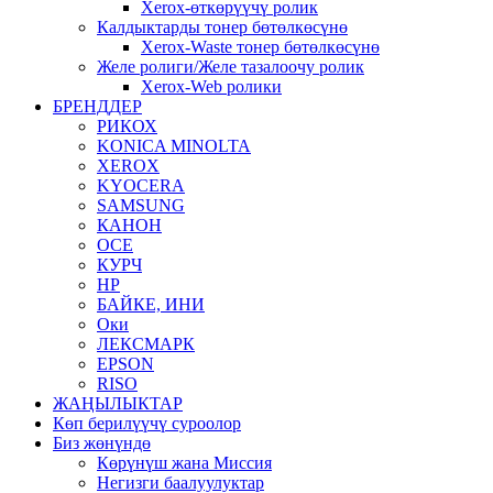
Xerox-өткөрүүчү ролик
Калдыктарды тонер бөтөлкөсүнө
Xerox-Waste тонер бөтөлкөсүнө
Желе ролиги/Желе тазалоочу ролик
Xerox-Web ролики
БРЕНДДЕР
РИКОХ
KONICA MINOLTA
XEROX
KYOCERA
SAMSUNG
КАНОН
OCE
КУРЧ
HP
БАЙКЕ, ИНИ
Оки
ЛЕКСМАРК
EPSON
RISO
ЖАҢЫЛЫКТАР
Көп берилүүчү суроолор
Биз жөнүндө
Көрүнүш жана Миссия
Негизги баалуулуктар