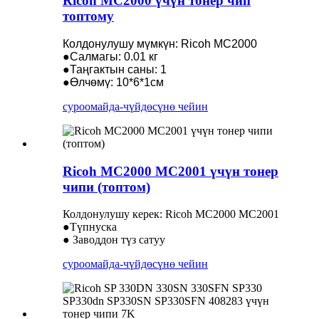
Ricoh MC2000 үчүн тонер чип
топтому
Колдонулушу мүмкүн: Ricoh MC2000
●Салмагы: 0.01 кг
●Таңгактын саны: 1
●Өлчөмү: 10*6*1см
суроо
майда-чүйдөсүнө чейин
Ricoh MC2000 MC2001 үчүн тонер
чипи (топтом)
Колдонулушу керек: Ricoh MC2000 MC2001
●Түпнуска
● Заводдон түз сатуу
суроо
майда-чүйдөсүнө чейин