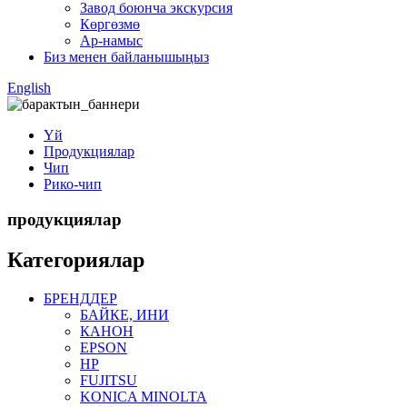
Завод боюнча экскурсия
Көргөзмө
Ар-намыс
Биз менен байланышыңыз
English
Үй
Продукциялар
Чип
Рико-чип
продукциялар
Категориялар
БРЕНДДЕР
БАЙКЕ, ИНИ
КАНОН
EPSON
HP
FUJITSU
KONICA MINOLTA