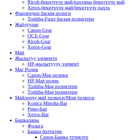
Ricoh-бекитүүчү май/пахтаны бекитүүчү май
Xerox-бекитүүчү май/бекитүүчү пахта
Фьюзердин басым ролиги
Toshiba-Fuser басым роликтери
Жабдуулар
Canon-Gear
OCE-Gear
Ricoh-Gear
Xerox-Gear
Май
Жылытуу элементи
HP-жылытуучу элемент
Маг Ролик
Canon-Mag ролики
HP-Mag ролик
Toshiba-Mag роликтери
Toshiba-Mag роликтери
Майлоочу май тилкеси/Мом тилкеси
Konica Minolta-Bar
Рико-Бар
Xerox-Bar
Башкалары
Фольга
Башка бөлүктөр
Canon-Башка тетиктер