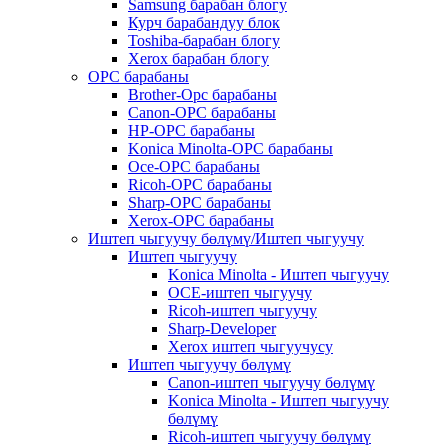
Samsung барабан блогу
Курч барабандуу блок
Toshiba-барабан блогу
Xerox барабан блогу
OPC барабаны
Brother-Opc барабаны
Canon-OPC барабаны
HP-OPC барабаны
Konica Minolta-OPC барабаны
Oce-OPC барабаны
Ricoh-OPC барабаны
Sharp-OPC барабаны
Xerox-OPC барабаны
Иштеп чыгуучу бөлүмү/Иштеп чыгуучу
Иштеп чыгуучу
Konica Minolta - Иштеп чыгуучу
OCE-иштеп чыгуучу
Ricoh-иштеп чыгуучу
Sharp-Developer
Xerox иштеп чыгуучусу
Иштеп чыгуучу бөлүмү
Canon-иштеп чыгуучу бөлүмү
Konica Minolta - Иштеп чыгуучу
бөлүмү
Ricoh-иштеп чыгуучу бөлүмү