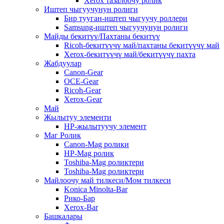
Xerox тазалоочу ролик
Иштеп чыгуучунун ролиги
Бир тууган-иштеп чыгуучу роллери
Samsung-иштеп чыгуучунун ролиги
Майды бекитүү/Пахтаны бекитүү
Ricoh-бекитүүчү май/пахтаны бекитүүчү май
Xerox-бекитүүчү май/бекитүүчү пахта
Жабдуулар
Canon-Gear
OCE-Gear
Ricoh-Gear
Xerox-Gear
Май
Жылытуу элементи
HP-жылытуучу элемент
Маг Ролик
Canon-Mag ролики
HP-Mag ролик
Toshiba-Mag роликтери
Toshiba-Mag роликтери
Майлоочу май тилкеси/Мом тилкеси
Konica Minolta-Bar
Рико-Бар
Xerox-Bar
Башкалары