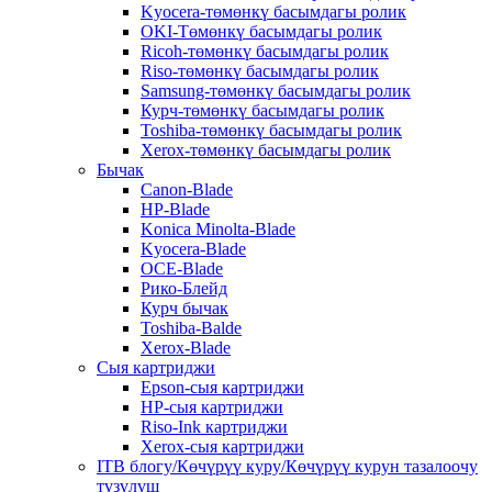
Kyocera-төмөнкү басымдагы ролик
OKI-Төмөнкү басымдагы ролик
Ricoh-төмөнкү басымдагы ролик
Riso-төмөнкү басымдагы ролик
Samsung-төмөнкү басымдагы ролик
Курч-төмөнкү басымдагы ролик
Toshiba-төмөнкү басымдагы ролик
Xerox-төмөнкү басымдагы ролик
Бычак
Canon-Blade
HP-Blade
Konica Minolta-Blade
Kyocera-Blade
OCE-Blade
Рико-Блейд
Курч бычак
Toshiba-Balde
Xerox-Blade
Сыя картриджи
Epson-сыя картриджи
HP-сыя картриджи
Riso-Ink картриджи
Xerox-сыя картриджи
ITB блогу/Көчүрүү куру/Көчүрүү курун тазалоочу
түзүлүш