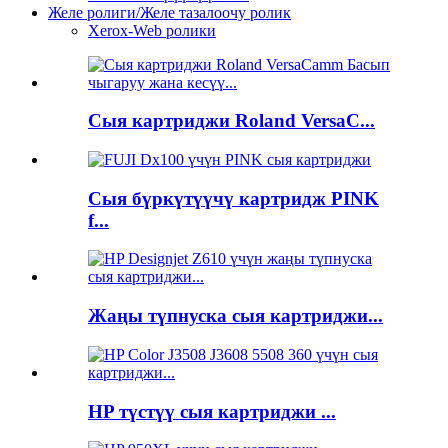
Желе ролиги/Желе тазалоочу ролик
Xerox-Web ролики
Сыя картриджи Roland VersaC...
Сыя бүркүтүүчү картридж PINK
f...
Жаңы түпнуска сыя картриджи...
HP түстүү сыя картриджи ...