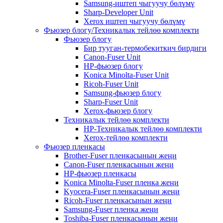
Samsung-иштеп чыгуучу бөлүмү
Sharp-Developer Unit
Xerox иштеп чыгуучу бөлүмү
Фьюзер блогу/Техникалык тейлөө комплекти
Фьюзер блогу
Бир тууган-термобекиткич бирдиги
Canon-Fuser Unit
HP-фьюзер блогу
Konica Minolta-Fuser Unit
Ricoh-Fuser Unit
Samsung-фьюзер блогу
Sharp-Fuser Unit
Xerox-фьюзер блогу
Техникалык тейлөө комплекти
HP-Техникалык тейлөө комплекти
Xerox-тейлөө комплекти
Фьюзер пленкасы
Brother-Fuser пленкасынын жеңи
Canon-Fuser пленкасынын жеңи
HP-фьюзер пленкасы
Konica Minolta-Fuser пленка жеңи
Kyocera-Fuser пленкасынын жеңи
Ricoh-Fuser пленкасынын жеңи
Samsung-Fuser пленка жеңи
Toshiba-Fuser пленкасынын жеңи