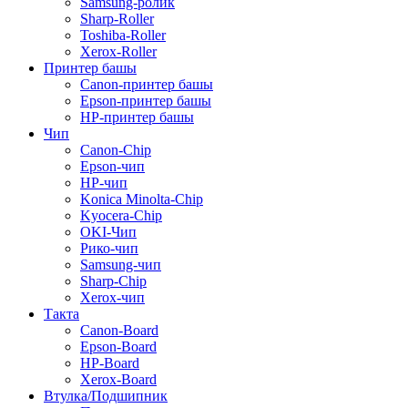
Samsung-ролик
Sharp-Roller
Toshiba-Roller
Xerox-Roller
Принтер башы
Canon-принтер башы
Epson-принтер башы
HP-принтер башы
Чип
Canon-Chip
Epson-чип
HP-чип
Konica Minolta-Chip
Kyocera-Chip
OKI-Чип
Рико-чип
Samsung-чип
Sharp-Chip
Xerox-чип
Такта
Canon-Board
Epson-Board
HP-Board
Xerox-Board
Втулка/Подшипник