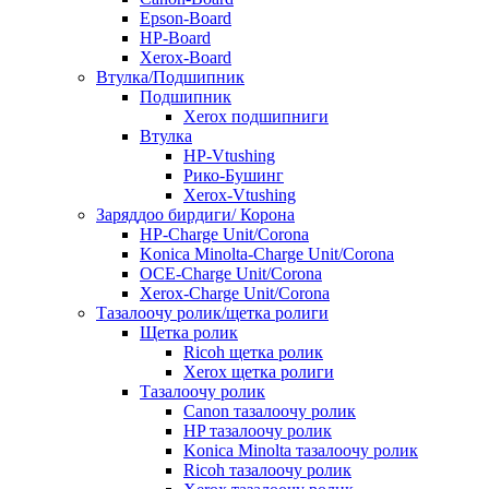
Epson-Board
HP-Board
Xerox-Board
Втулка/Подшипник
Подшипник
Xerox подшипниги
Втулка
HP-Vtushing
Рико-Бушинг
Xerox-Vtushing
Заряддоо бирдиги/ Корона
HP-Charge Unit/Corona
Konica Minolta-Charge Unit/Corona
OCE-Charge Unit/Corona
Xerox-Charge Unit/Corona
Тазалоочу ролик/щетка ролиги
Щетка ролик
Ricoh щетка ролик
Xerox щетка ролиги
Тазалоочу ролик
Canon тазалоочу ролик
HP тазалоочу ролик
Konica Minolta тазалоочу ролик
Ricoh тазалоочу ролик