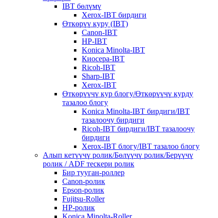
IBT бөлүмү
Xerox-IBT бирдиги
Өткөрүү куру (IBT)
Canon-IBT
HP-IBT
Konica Minolta-IBT
Киосера-IBT
Ricoh-IBT
Sharp-IBT
Xerox-IBT
Өткөрүүчү кур блогу/Өткөрүүчү курду
тазалоо блогу
Konica Minolta-IBT бирдиги/IBT
тазалоочу бирдиги
Ricoh-IBT бирдиги/IBT тазалоочу
бирдиги
Xerox-IBT блогу/IBT тазалоо блогу
Алып кетүүчү ролик/Бөлүүчү ролик/Берүүчү
ролик / ADF тескери ролик
Бир тууган-роллер
Canon-ролик
Epson-ролик
Fujitsu-Roller
HP-ролик
Konica Minolta-Roller