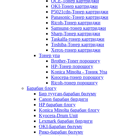
OCE-Тонер картриджи
OKI-Тонер картриджи
P5021cdn-Тонер картриджи
Panasonic-Тонер картриджи
Ricoh-Тонер картриджи
Samsung-тонер картриджи
Sharp-Тонер картриджи
Taskalfa-тонер картриджи
Toshiba-Тонер картриджи
Xerox-тонер картриджи
Тонер упа
Brother-Toner порошогу
HP-Тонер порошогу
Konica Minolta - Тоник Упа
Киосера-тонер порошогу
Ricoh-тонер порошогу
Барабан блогу
Бир тууган-барабан бөлүмү
Canon барабан бирдиги
HP барабан блогу
Konica Minolta барабан блогу
Kyocera-Drum Unit
Lexmark барабан бирдиги
OKI-Барабан бөлүмү
Рико-барабан бөлүмү