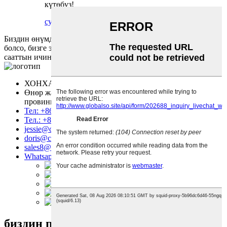
күтөбүз!
суроо
майда-чүйдөсүнө чейин
Биздин өнүмдөр же баалар тизмеси боюнча суроолоруңуз
болсо, бизге электрондук почтаңызды калтырыңыз, биз 8
сааттын ичинде байланышабыз.
суроо
ХОНХАЙ ТЕХНОЛОГИЯСЫ ЧЕКТЕЛГЕН ЖЧК
Өнөр жай аймагы, Нанхай, Фошан шаары, Гуандун
провинциясы, Кытай
Тел: +86 757 86771039
Тел.: +86 14739630203
jessie@copierconsumables.com
doris@copierconsumables.com
sales8@copierconsumables.com
Whatsapp: 8614739630203
биздин продукциялар