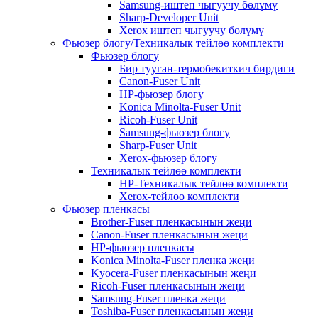
Samsung-иштеп чыгуучу бөлүмү
Sharp-Developer Unit
Xerox иштеп чыгуучу бөлүмү
Фьюзер блогу/Техникалык тейлөө комплекти
Фьюзер блогу
Бир тууган-термобекиткич бирдиги
Canon-Fuser Unit
HP-фьюзер блогу
Konica Minolta-Fuser Unit
Ricoh-Fuser Unit
Samsung-фьюзер блогу
Sharp-Fuser Unit
Xerox-фьюзер блогу
Техникалык тейлөө комплекти
HP-Техникалык тейлөө комплекти
Xerox-тейлөө комплекти
Фьюзер пленкасы
Brother-Fuser пленкасынын жеңи
Canon-Fuser пленкасынын жеңи
HP-фьюзер пленкасы
Konica Minolta-Fuser пленка жеңи
Kyocera-Fuser пленкасынын жеңи
Ricoh-Fuser пленкасынын жеңи
Samsung-Fuser пленка жеңи
Toshiba-Fuser пленкасынын жеңи