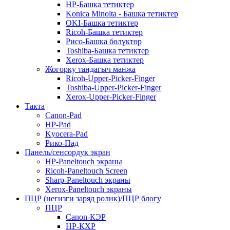
HP-Башка тетиктер
Konica Minolta - Башка тетиктер
OKI-Башка тетиктер
Ricoh-Башка тетиктер
Рисо-Башка бөлүктөр
Toshiba-Башка тетиктер
Xerox-Башка тетиктер
Жогорку тандагыч манжа
Ricoh-Upper-Picker-Finger
Toshiba-Upper-Picker-Finger
Xerox-Upper-Picker-Finger
Такта
Canon-Pad
HP-Pad
Kyocera-Pad
Рико-Пад
Панель/сенсордук экран
HP-Paneltouch экраны
Ricoh-Paneltouch Screen
Sharp-Paneltouch экраны
Xerox-Paneltouch экраны
ПЦР (негизги заряд ролик)/ПЦР блогу
ПЦР
Canon-КЭР
HP-КХР