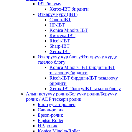
IBT бөлүмү
Xerox-IBT бирдиги
Өткөрүү куру (IBT)
Canon-IBT
HP-IBT
Konica Minolta-IBT
Киосера-IBT
Ricoh-IBT
Sharp-IBT
Xerox-IBT
Өткөрүүчү кур блогу/Өткөрүүчү курду
тазалоо блогу
Konica Minolta-IBT бирдиги/IBT
тазалоочу бирдиги
Ricoh-IBT бирдиги/IBT тазалоочу
бирдиги
Xerox-IBT блогу/IBT тазалоо блогу
Алып кетүүчү ролик/Бөлүүчү ролик/Берүүчү
ролик / ADF тескери ролик
Бир тууган-роллер
Canon-ролик
Epson-ролик
Fujitsu-Roller
HP-ролик
Konica Minolta-Roller