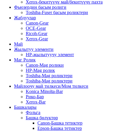
Xerox-бекитүүчү май/бекитүүчү пахта
Фьюзердин басым ролиги
Toshiba-Fuser басым роликтери
Жабдуулар
Canon-Gear
OCE-Gear
Ricoh-Gear
Xerox-Gear
Май
Жылытуу элементи
HP-жылытуучу элемент
Маг Ролик
Canon-Mag ролики
HP-Mag ролик
Toshiba-Mag роликтери
Toshiba-Mag роликтери
Майлоочу май тилкеси/Мом тилкеси
Konica Minolta-Bar
Рико-Бар
Xerox-Bar
Башкалары
Фольга
Башка бөлүктөр
Canon-Башка тетиктер
Epson-Башка тетиктер