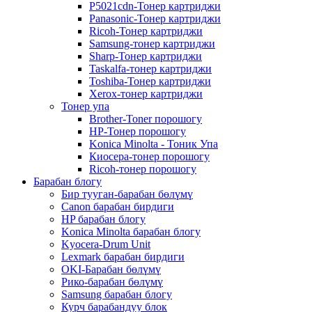
P5021cdn-Тонер картриджи
Panasonic-Тонер картриджи
Ricoh-Тонер картриджи
Samsung-тонер картриджи
Sharp-Тонер картриджи
Taskalfa-тонер картриджи
Toshiba-Тонер картриджи
Xerox-тонер картриджи
Тонер упа
Brother-Toner порошогу
HP-Тонер порошогу
Konica Minolta - Тоник Упа
Киосера-тонер порошогу
Ricoh-тонер порошогу
Барабан блогу
Бир тууган-барабан бөлүмү
Canon барабан бирдиги
HP барабан блогу
Konica Minolta барабан блогу
Kyocera-Drum Unit
Lexmark барабан бирдиги
OKI-Барабан бөлүмү
Рико-барабан бөлүмү
Samsung барабан блогу
Курч барабандуу блок