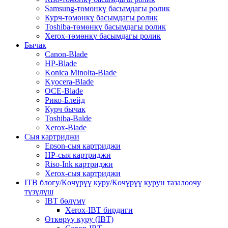
Samsung-төмөнкү басымдагы ролик
Курч-төмөнкү басымдагы ролик
Toshiba-төмөнкү басымдагы ролик
Xerox-төмөнкү басымдагы ролик
Бычак
Canon-Blade
HP-Blade
Konica Minolta-Blade
Kyocera-Blade
OCE-Blade
Рико-Блейд
Курч бычак
Toshiba-Balde
Xerox-Blade
Сыя картриджи
Epson-сыя картриджи
HP-сыя картриджи
Riso-Ink картриджи
Xerox-сыя картриджи
ITB блогу/Көчүрүү куру/Көчүрүү курун тазалоочу
түзүлүш
IBT бөлүмү
Xerox-IBT бирдиги
Өткөрүү куру (IBT)