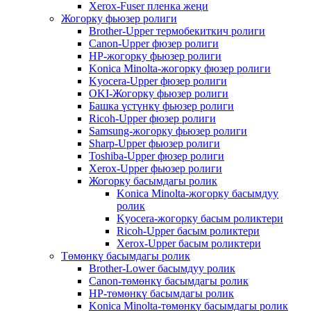
Xerox-Fuser пленка жеңи
Жогорку фьюзер ролиги
Brother-Upper термобекиткич ролиги
Canon-Upper фюзер ролиги
HP-жогорку фьюзер ролиги
Konica Minolta-жогорку фюзер ролиги
Kyocera-Upper фюзер ролиги
OKI-Жогорку фьюзер ролиги
Башка үстүнкү фьюзер ролиги
Ricoh-Upper фюзер ролиги
Samsung-жогорку фьюзер ролиги
Sharp-Upper фьюзер ролиги
Toshiba-Upper фюзер ролиги
Xerox-Upper фьюзер ролиги
Жогорку басымдагы ролик
Konica Minolta-жогорку басымдуу
ролик
Kyocera-жогорку басым роликтери
Ricoh-Upper басым роликтери
Xerox-Upper басым роликтери
Төмөнкү басымдагы ролик
Brother-Lower басымдуу ролик
Canon-төмөнкү басымдагы ролик
HP-төмөнкү басымдагы ролик
Konica Minolta-төмөнкү басымдагы ролик