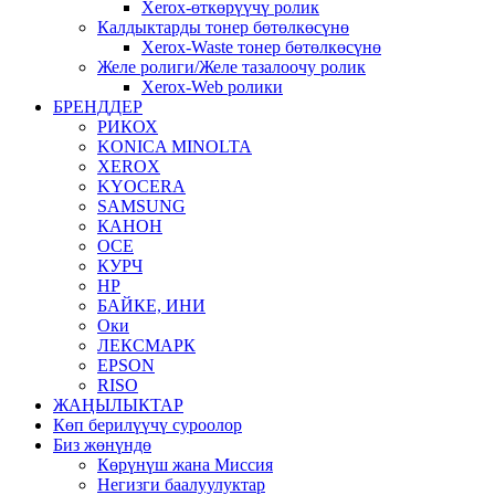
Xerox-өткөрүүчү ролик
Калдыктарды тонер бөтөлкөсүнө
Xerox-Waste тонер бөтөлкөсүнө
Желе ролиги/Желе тазалоочу ролик
Xerox-Web ролики
БРЕНДДЕР
РИКОХ
KONICA MINOLTA
XEROX
KYOCERA
SAMSUNG
КАНОН
OCE
КУРЧ
HP
БАЙКЕ, ИНИ
Оки
ЛЕКСМАРК
EPSON
RISO
ЖАҢЫЛЫКТАР
Көп берилүүчү суроолор
Биз жөнүндө
Көрүнүш жана Миссия
Негизги баалуулуктар