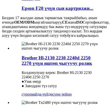
Epson F20 үчүн сыя картриджи...
Биздин 17 жылдан ашык тармактык тажрыйбабыз, анын
ичинде
OEM/ODM
ыңгайлаштыруу,
CE
жана
ISO
Сертификаттар,
атаандаштыкка жөндөмдүү баа жана түз өндүрүүчү сатуулары
бизди сиздин артыкчылыктуу тандооңуз кылат. Тез жардам
алуу үчүн биздин кесипкөй сатуу тобубузга кайрылыңыз.
Brother Hl-2130 2230 2240d 2250
2270 үчүн иштеп чыгуучу ролик
Колдонулушу керек: Brother Hl-2130 2230
2240d 2250 2270
●Узак өмүр
● Заводдон түз сатуу
суроо
майда-чүйдөсүнө чейин