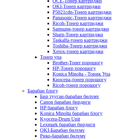
OCE-Тонер картриджи
OKI-Тонер картриджи
P5021cdn-Тонер картриджи
Panasonic-Тонер картриджи
Ricoh-Тонер картриджи
Samsung-тонер картриджи
Sharp-Тонер картриджи
Taskalfa-тонер картриджи
Toshiba-Тонер картриджи
Xerox-тонер картриджи
Тонер упа
Brother-Toner порошогу
HP-Тонер порошогу
Konica Minolta - Тоник Упа
Киосера-тонер порошогу
Ricoh-тонер порошогу
Барабан блогу
Бир тууган-барабан бөлүмү
Canon барабан бирдиги
HP барабан блогу
Konica Minolta барабан блогу
Kyocera-Drum Unit
Lexmark барабан бирдиги
OKI-Барабан бөлүмү
Рико-барабан бөлүмү