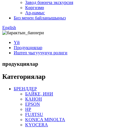
Завод боюнча экскурсия
Көргөзмө
Ар-намыс
Биз менен байланышыңыз
English
Үй
Продукциялар
Иштеп чыгуучунун ролиги
продукциялар
Категориялар
БРЕНДДЕР
БАЙКЕ, ИНИ
КАНОН
EPSON
HP
FUJITSU
KONICA MINOLTA
KYOCERA