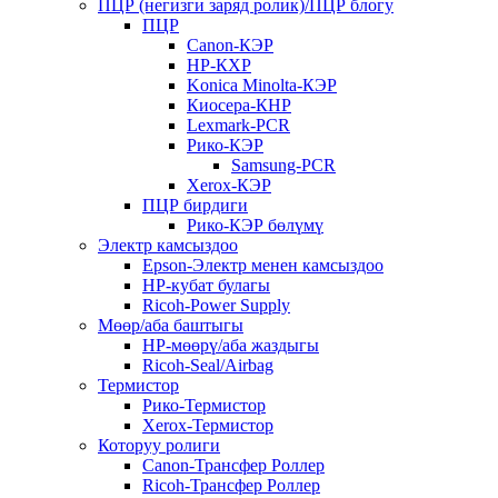
ПЦР (негизги заряд ролик)/ПЦР блогу
ПЦР
Canon-КЭР
HP-КХР
Konica Minolta-КЭР
Киосера-КНР
Lexmark-PCR
Рико-КЭР
Samsung-PCR
Xerox-КЭР
ПЦР бирдиги
Рико-КЭР бөлүмү
Электр камсыздоо
Epson-Электр менен камсыздоо
HP-кубат булагы
Ricoh-Power Supply
Мөөр/аба баштыгы
HP-мөөрү/аба жаздыгы
Ricoh-Seal/Airbag
Термистор
Рико-Термистор
Xerox-Термистор
Которуу ролиги
Canon-Трансфер Роллер
Ricoh-Трансфер Роллер