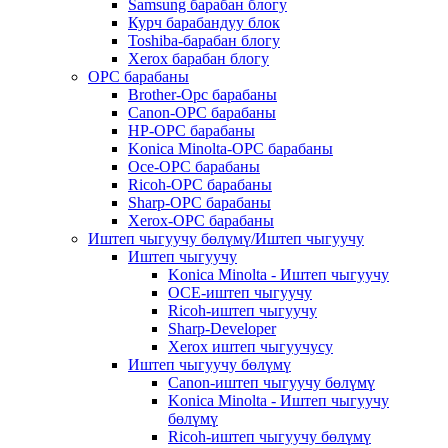
Samsung барабан блогу
Курч барабандуу блок
Toshiba-барабан блогу
Xerox барабан блогу
OPC барабаны
Brother-Opc барабаны
Canon-OPC барабаны
HP-OPC барабаны
Konica Minolta-OPC барабаны
Oce-OPC барабаны
Ricoh-OPC барабаны
Sharp-OPC барабаны
Xerox-OPC барабаны
Иштеп чыгуучу бөлүмү/Иштеп чыгуучу
Иштеп чыгуучу
Konica Minolta - Иштеп чыгуучу
OCE-иштеп чыгуучу
Ricoh-иштеп чыгуучу
Sharp-Developer
Xerox иштеп чыгуучусу
Иштеп чыгуучу бөлүмү
Canon-иштеп чыгуучу бөлүмү
Konica Minolta - Иштеп чыгуучу
бөлүмү
Ricoh-иштеп чыгуучу бөлүмү