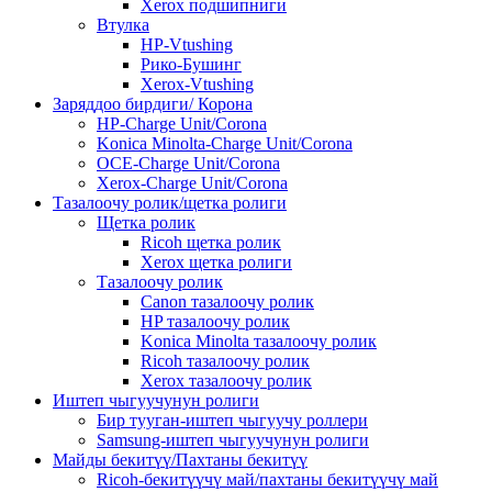
Xerox подшипниги
Втулка
HP-Vtushing
Рико-Бушинг
Xerox-Vtushing
Заряддоо бирдиги/ Корона
HP-Charge Unit/Corona
Konica Minolta-Charge Unit/Corona
OCE-Charge Unit/Corona
Xerox-Charge Unit/Corona
Тазалоочу ролик/щетка ролиги
Щетка ролик
Ricoh щетка ролик
Xerox щетка ролиги
Тазалоочу ролик
Canon тазалоочу ролик
HP тазалоочу ролик
Konica Minolta тазалоочу ролик
Ricoh тазалоочу ролик
Xerox тазалоочу ролик
Иштеп чыгуучунун ролиги
Бир тууган-иштеп чыгуучу роллери
Samsung-иштеп чыгуучунун ролиги
Майды бекитүү/Пахтаны бекитүү
Ricoh-бекитүүчү май/пахтаны бекитүүчү май