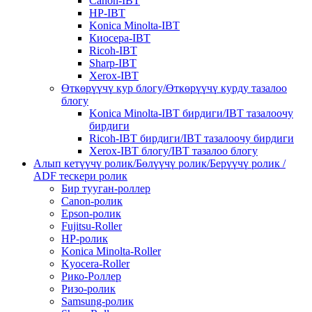
Canon-IBT
HP-IBT
Konica Minolta-IBT
Киосера-IBT
Ricoh-IBT
Sharp-IBT
Xerox-IBT
Өткөрүүчү кур блогу/Өткөрүүчү курду тазалоо
блогу
Konica Minolta-IBT бирдиги/IBT тазалоочу
бирдиги
Ricoh-IBT бирдиги/IBT тазалоочу бирдиги
Xerox-IBT блогу/IBT тазалоо блогу
Алып кетүүчү ролик/Бөлүүчү ролик/Берүүчү ролик /
ADF тескери ролик
Бир тууган-роллер
Canon-ролик
Epson-ролик
Fujitsu-Roller
HP-ролик
Konica Minolta-Roller
Kyocera-Roller
Рико-Роллер
Ризо-ролик
Samsung-ролик