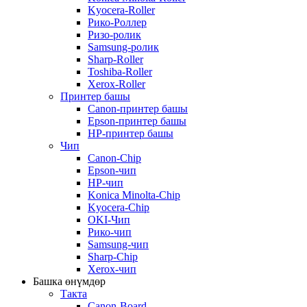
Kyocera-Roller
Рико-Роллер
Ризо-ролик
Samsung-ролик
Sharp-Roller
Toshiba-Roller
Xerox-Roller
Принтер башы
Canon-принтер башы
Epson-принтер башы
HP-принтер башы
Чип
Canon-Chip
Epson-чип
HP-чип
Konica Minolta-Chip
Kyocera-Chip
OKI-Чип
Рико-чип
Samsung-чип
Sharp-Chip
Xerox-чип
Башка өнүмдөр
Такта
Canon-Board