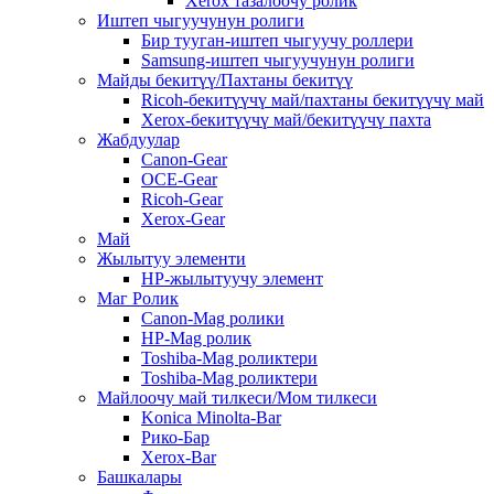
Xerox тазалоочу ролик
Иштеп чыгуучунун ролиги
Бир тууган-иштеп чыгуучу роллери
Samsung-иштеп чыгуучунун ролиги
Майды бекитүү/Пахтаны бекитүү
Ricoh-бекитүүчү май/пахтаны бекитүүчү май
Xerox-бекитүүчү май/бекитүүчү пахта
Жабдуулар
Canon-Gear
OCE-Gear
Ricoh-Gear
Xerox-Gear
Май
Жылытуу элементи
HP-жылытуучу элемент
Маг Ролик
Canon-Mag ролики
HP-Mag ролик
Toshiba-Mag роликтери
Toshiba-Mag роликтери
Майлоочу май тилкеси/Мом тилкеси
Konica Minolta-Bar
Рико-Бар
Xerox-Bar
Башкалары