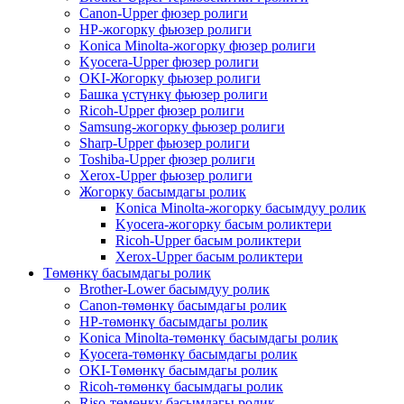
Canon-Upper фюзер ролиги
HP-жогорку фьюзер ролиги
Konica Minolta-жогорку фюзер ролиги
Kyocera-Upper фюзер ролиги
OKI-Жогорку фьюзер ролиги
Башка үстүнкү фьюзер ролиги
Ricoh-Upper фюзер ролиги
Samsung-жогорку фьюзер ролиги
Sharp-Upper фьюзер ролиги
Toshiba-Upper фюзер ролиги
Xerox-Upper фьюзер ролиги
Жогорку басымдагы ролик
Konica Minolta-жогорку басымдуу ролик
Kyocera-жогорку басым роликтери
Ricoh-Upper басым роликтери
Xerox-Upper басым роликтери
Төмөнкү басымдагы ролик
Brother-Lower басымдуу ролик
Canon-төмөнкү басымдагы ролик
HP-төмөнкү басымдагы ролик
Konica Minolta-төмөнкү басымдагы ролик
Kyocera-төмөнкү басымдагы ролик
OKI-Төмөнкү басымдагы ролик
Ricoh-төмөнкү басымдагы ролик
Riso-төмөнкү басымдагы ролик