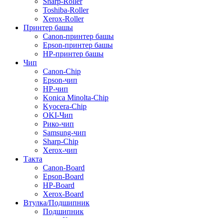
Sharp-Roller
Toshiba-Roller
Xerox-Roller
Принтер башы
Canon-принтер башы
Epson-принтер башы
HP-принтер башы
Чип
Canon-Chip
Epson-чип
HP-чип
Konica Minolta-Chip
Kyocera-Chip
OKI-Чип
Рико-чип
Samsung-чип
Sharp-Chip
Xerox-чип
Такта
Canon-Board
Epson-Board
HP-Board
Xerox-Board
Втулка/Подшипник
Подшипник