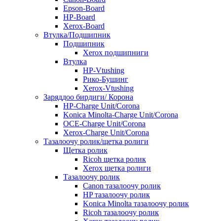
Epson-Board
HP-Board
Xerox-Board
Втулка/Подшипник
Подшипник
Xerox подшипниги
Втулка
HP-Vtushing
Рико-Бушинг
Xerox-Vtushing
Заряддоо бирдиги/ Корона
HP-Charge Unit/Corona
Konica Minolta-Charge Unit/Corona
OCE-Charge Unit/Corona
Xerox-Charge Unit/Corona
Тазалоочу ролик/щетка ролиги
Щетка ролик
Ricoh щетка ролик
Xerox щетка ролиги
Тазалоочу ролик
Canon тазалоочу ролик
HP тазалоочу ролик
Konica Minolta тазалоочу ролик
Ricoh тазалоочу ролик