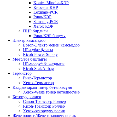
Konica Minolta-КЭР
Киосера-КНР
Lexmark-PCR
Рико-КЭР
Samsung-PCR
Xerox-КЭР
ПЦР бирдиги
Рико-КЭР бөлүмү
Электр камсыздоо
Epson-Электр менен камсыздоо
HP-кубат булагы
Ricoh-Power Supply
Мөөр/аба баштыгы
HP-мөөрү/аба жаздыгы
Ricoh-Seal/Airbag
Термистор
Рико-Термистор
Xerox-Термистор
Калдыктарды тонер бөтөлкөсүнө
Xerox-Waste тонер бөтөлкөсүнө
Которуу ролиги
Canon-Трансфер Роллер
Ricoh-Трансфер Роллер
Xerox-өткөрүүчү ролик
Желе ролиги/Желе тазалоочу ролик