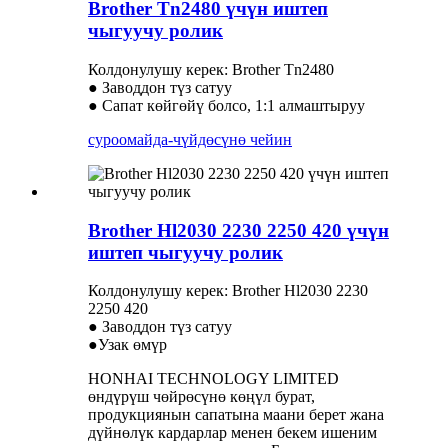
Brother Tn2480 үчүн иштеп
чыгуучу ролик
Колдонулушу керек: Brother Tn2480
● Заводдон түз сатуу
● Сапат көйгөйү болсо, 1:1 алмаштыруу
суроо
майда-чүйдөсүнө чейин
Brother Hl2030 2230 2250 420 үчүн
иштеп чыгуучу ролик
Колдонулушу керек: Brother Hl2030 2230
2250 420
● Заводдон түз сатуу
●Узак өмүр
HONHAI TECHNOLOGY LIMITED
өндүрүш чөйрөсүнө көңүл бурат,
продукциянын сапатына маани берет жана
дүйнөлүк кардарлар менен бекем ишеним