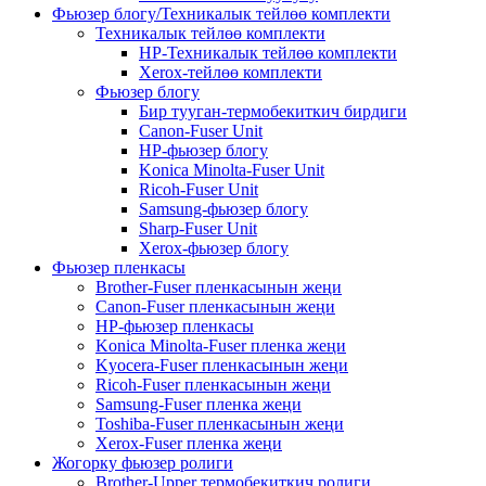
Фьюзер блогу/Техникалык тейлөө комплекти
Техникалык тейлөө комплекти
HP-Техникалык тейлөө комплекти
Xerox-тейлөө комплекти
Фьюзер блогу
Бир тууган-термобекиткич бирдиги
Canon-Fuser Unit
HP-фьюзер блогу
Konica Minolta-Fuser Unit
Ricoh-Fuser Unit
Samsung-фьюзер блогу
Sharp-Fuser Unit
Xerox-фьюзер блогу
Фьюзер пленкасы
Brother-Fuser пленкасынын жеңи
Canon-Fuser пленкасынын жеңи
HP-фьюзер пленкасы
Konica Minolta-Fuser пленка жеңи
Kyocera-Fuser пленкасынын жеңи
Ricoh-Fuser пленкасынын жеңи
Samsung-Fuser пленка жеңи
Toshiba-Fuser пленкасынын жеңи
Xerox-Fuser пленка жеңи
Жогорку фьюзер ролиги
Brother-Upper термобекиткич ролиги