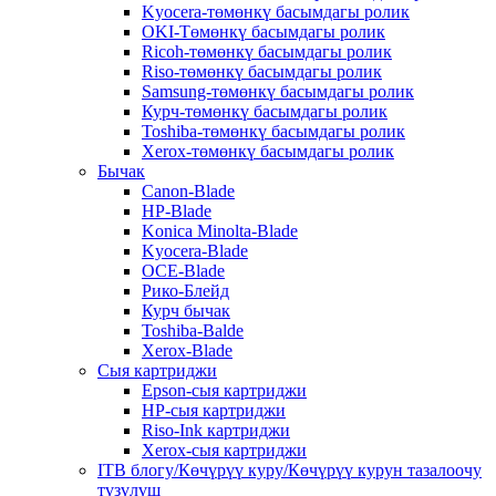
Kyocera-төмөнкү басымдагы ролик
OKI-Төмөнкү басымдагы ролик
Ricoh-төмөнкү басымдагы ролик
Riso-төмөнкү басымдагы ролик
Samsung-төмөнкү басымдагы ролик
Курч-төмөнкү басымдагы ролик
Toshiba-төмөнкү басымдагы ролик
Xerox-төмөнкү басымдагы ролик
Бычак
Canon-Blade
HP-Blade
Konica Minolta-Blade
Kyocera-Blade
OCE-Blade
Рико-Блейд
Курч бычак
Toshiba-Balde
Xerox-Blade
Сыя картриджи
Epson-сыя картриджи
HP-сыя картриджи
Riso-Ink картриджи
Xerox-сыя картриджи
ITB блогу/Көчүрүү куру/Көчүрүү курун тазалоочу
түзүлүш