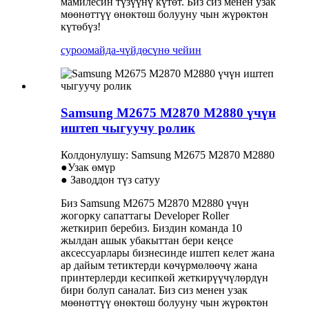
мамилесин түзүүнү күтөт. Биз сиз менен узак
мөөнөттүү өнөктөш болууну чын жүрөктөн
күтөбүз!
суроо
майда-чүйдөсүнө чейин
Samsung M2675 M2870 M2880 үчүн
иштеп чыгуучу ролик
Колдонулушу: Samsung M2675 M2870 M2880
●Узак өмүр
● Заводдон түз сатуу
Биз Samsung M2675 M2870 M2880 үчүн
жогорку сапаттагы Developer Roller
жеткирип беребиз. Биздин команда 10
жылдан ашык убакыттан бери кеңсе
аксессуарлары бизнесинде иштеп келет жана
ар дайым тетиктерди көчүрмөлөөчү жана
принтерлерди кесипкөй жеткирүүчүлөрдүн
бири болуп саналат. Биз сиз менен узак
мөөнөттүү өнөктөш болууну чын жүрөктөн