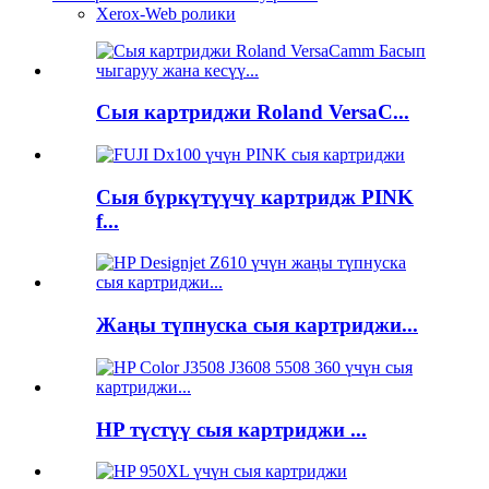
Xerox-Web ролики
Сыя картриджи Roland VersaC...
Сыя бүркүтүүчү картридж PINK
f...
Жаңы түпнуска сыя картриджи...
HP түстүү сыя картриджи ...