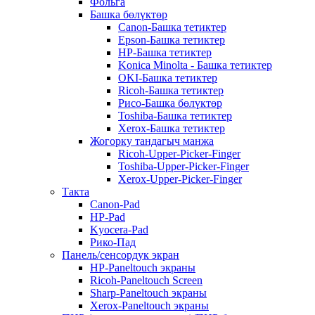
Фольга
Башка бөлүктөр
Canon-Башка тетиктер
Epson-Башка тетиктер
HP-Башка тетиктер
Konica Minolta - Башка тетиктер
OKI-Башка тетиктер
Ricoh-Башка тетиктер
Рисо-Башка бөлүктөр
Toshiba-Башка тетиктер
Xerox-Башка тетиктер
Жогорку тандагыч манжа
Ricoh-Upper-Picker-Finger
Toshiba-Upper-Picker-Finger
Xerox-Upper-Picker-Finger
Такта
Canon-Pad
HP-Pad
Kyocera-Pad
Рико-Пад
Панель/сенсордук экран
HP-Paneltouch экраны
Ricoh-Paneltouch Screen
Sharp-Paneltouch экраны
Xerox-Paneltouch экраны