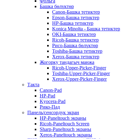
Фольга
Башка бөлүктөр
Canon-Башка тетиктер
Epson-Башка тетиктер
HP-Башка тетиктер
Konica Minolta - Башка тетиктер
OKI-Башка тетиктер
Ricoh-Башка тетиктер
Рисо-Башка бөлүктөр
Toshiba-Башка тетиктер
Xerox-Башка тетиктер
Жогорку тандагыч манжа
Ricoh-Upper-Picker-Finger
Toshiba-Upper-Picker-Finger
Xerox-Upper-Picker-Finger
Такта
Canon-Pad
HP-Pad
Kyocera-Pad
Рико-Пад
Панель/сенсордук экран
HP-Paneltouch экраны
Ricoh-Paneltouch Screen
Sharp-Paneltouch экраны
Xerox-Paneltouch экраны