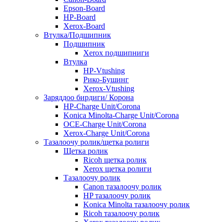
Epson-Board
HP-Board
Xerox-Board
Втулка/Подшипник
Подшипник
Xerox подшипниги
Втулка
HP-Vtushing
Рико-Бушинг
Xerox-Vtushing
Заряддоо бирдиги/ Корона
HP-Charge Unit/Corona
Konica Minolta-Charge Unit/Corona
OCE-Charge Unit/Corona
Xerox-Charge Unit/Corona
Тазалоочу ролик/щетка ролиги
Щетка ролик
Ricoh щетка ролик
Xerox щетка ролиги
Тазалоочу ролик
Canon тазалоочу ролик
HP тазалоочу ролик
Konica Minolta тазалоочу ролик
Ricoh тазалоочу ролик