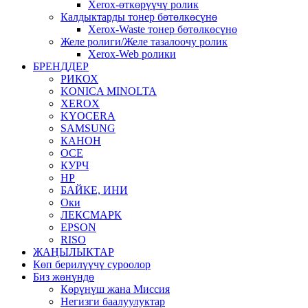
Xerox-өткөрүүчү ролик
Калдыктарды тонер бөтөлкөсүнө
Xerox-Waste тонер бөтөлкөсүнө
Желе ролиги/Желе тазалоочу ролик
Xerox-Web ролики
БРЕНДДЕР
РИКОХ
KONICA MINOLTA
XEROX
KYOCERA
SAMSUNG
КАНОН
OCE
КУРЧ
HP
БАЙКЕ, ИНИ
Оки
ЛЕКСМАРК
EPSON
RISO
ЖАҢЫЛЫКТАР
Көп берилүүчү суроолор
Биз жөнүндө
Көрүнүш жана Миссия
Негизги баалуулуктар