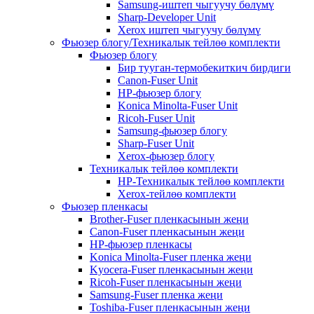
Samsung-иштеп чыгуучу бөлүмү
Sharp-Developer Unit
Xerox иштеп чыгуучу бөлүмү
Фьюзер блогу/Техникалык тейлөө комплекти
Фьюзер блогу
Бир тууган-термобекиткич бирдиги
Canon-Fuser Unit
HP-фьюзер блогу
Konica Minolta-Fuser Unit
Ricoh-Fuser Unit
Samsung-фьюзер блогу
Sharp-Fuser Unit
Xerox-фьюзер блогу
Техникалык тейлөө комплекти
HP-Техникалык тейлөө комплекти
Xerox-тейлөө комплекти
Фьюзер пленкасы
Brother-Fuser пленкасынын жеңи
Canon-Fuser пленкасынын жеңи
HP-фьюзер пленкасы
Konica Minolta-Fuser пленка жеңи
Kyocera-Fuser пленкасынын жеңи
Ricoh-Fuser пленкасынын жеңи
Samsung-Fuser пленка жеңи
Toshiba-Fuser пленкасынын жеңи