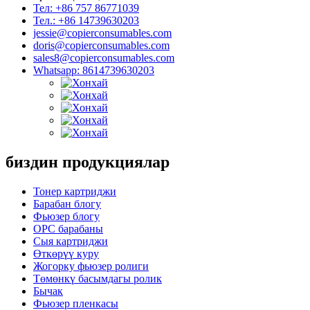
Тел: +86 757 86771039
Тел.: +86 14739630203
jessie@copierconsumables.com
doris@copierconsumables.com
sales8@copierconsumables.com
Whatsapp: 8614739630203
биздин продукциялар
Тонер картриджи
Барабан блогу
Фьюзер блогу
OPC барабаны
Сыя картриджи
Өткөрүү куру
Жогорку фьюзер ролиги
Төмөнкү басымдагы ролик
Бычак
Фьюзер пленкасы