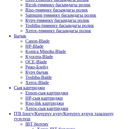
Ricoh-төмөнкү басымдагы ролик
Riso-төмөнкү басымдагы ролик
Samsung-төмөнкү басымдагы ролик
Курч-төмөнкү басымдагы ролик
Toshiba-төмөнкү басымдагы ролик
Xerox-төмөнкү басымдагы ролик
Бычак
Canon-Blade
HP-Blade
Konica Minolta-Blade
Kyocera-Blade
OCE-Blade
Рико-Блейд
Курч бычак
Toshiba-Balde
Xerox-Blade
Сыя картриджи
Epson-сыя картриджи
HP-сыя картриджи
Riso-Ink картриджи
Xerox-сыя картриджи
ITB блогу/Көчүрүү куру/Көчүрүү курун тазалоочу
түзүлүш
IBT бөлүмү