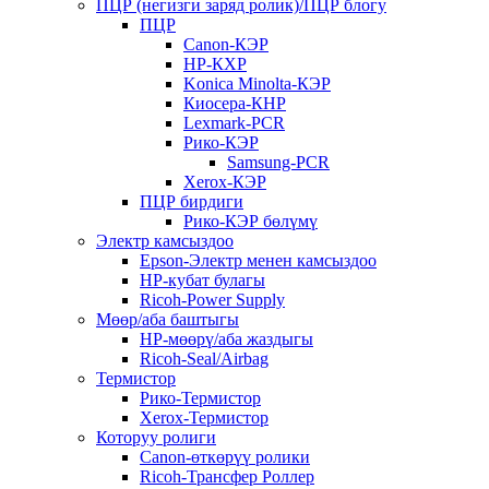
ПЦР (негизги заряд ролик)/ПЦР блогу
ПЦР
Canon-КЭР
HP-КХР
Konica Minolta-КЭР
Киосера-КНР
Lexmark-PCR
Рико-КЭР
Samsung-PCR
Xerox-КЭР
ПЦР бирдиги
Рико-КЭР бөлүмү
Электр камсыздоо
Epson-Электр менен камсыздоо
HP-кубат булагы
Ricoh-Power Supply
Мөөр/аба баштыгы
HP-мөөрү/аба жаздыгы
Ricoh-Seal/Airbag
Термистор
Рико-Термистор
Xerox-Термистор
Которуу ролиги
Canon-өткөрүү ролики
Ricoh-Трансфер Роллер