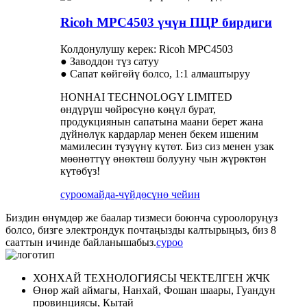
Ricoh MPC4503 үчүн ПЦР бирдиги
Колдонулушу керек: Ricoh MPC4503
● Заводдон түз сатуу
● Сапат көйгөйү болсо, 1:1 алмаштыруу
HONHAI TECHNOLOGY LIMITED
өндүрүш чөйрөсүнө көңүл бурат,
продукциянын сапатына маани берет жана
дүйнөлүк кардарлар менен бекем ишеним
мамилесин түзүүнү күтөт. Биз сиз менен узак
мөөнөттүү өнөктөш болууну чын жүрөктөн
күтөбүз!
суроо
майда-чүйдөсүнө чейин
Биздин өнүмдөр же баалар тизмеси боюнча суроолоруңуз
болсо, бизге электрондук почтаңызды калтырыңыз, биз 8
сааттын ичинде байланышабыз.
суроо
ХОНХАЙ ТЕХНОЛОГИЯСЫ ЧЕКТЕЛГЕН ЖЧК
Өнөр жай аймагы, Нанхай, Фошан шаары, Гуандун
провинциясы, Кытай