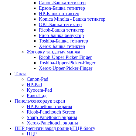
Canon-Башка тетиктер
Epson-Башка тетиктер
HP-Башка тетиктер
Konica Minolta - Башка тетиктер
OKI-Башка тетиктер
Ricoh-Башка тетиктер
Рисо-Башка бөлүктөр
Toshiba-Башка тетиктер
Xerox-Башка тетиктер
Жогорку тандагыч манжа
Ricoh-Upper-Picker-Finger
Toshiba-Upper-Picker-Finger
Xerox-Upper-Picker-Finger
Такта
Canon-Pad
HP-Pad
Kyocera-Pad
Рико-Пад
Панель/сенсордук экран
HP-Paneltouch экраны
Ricoh-Paneltouch Screen
Sharp-Paneltouch экраны
Xerox-Paneltouch экраны
ПЦР (негизги заряд ролик)/ПЦР блогу
ПЦР