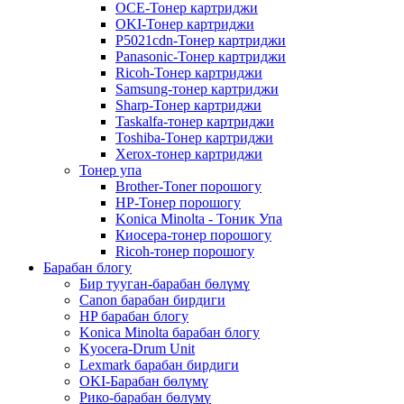
OCE-Тонер картриджи
OKI-Тонер картриджи
P5021cdn-Тонер картриджи
Panasonic-Тонер картриджи
Ricoh-Тонер картриджи
Samsung-тонер картриджи
Sharp-Тонер картриджи
Taskalfa-тонер картриджи
Toshiba-Тонер картриджи
Xerox-тонер картриджи
Тонер упа
Brother-Toner порошогу
HP-Тонер порошогу
Konica Minolta - Тоник Упа
Киосера-тонер порошогу
Ricoh-тонер порошогу
Барабан блогу
Бир тууган-барабан бөлүмү
Canon барабан бирдиги
HP барабан блогу
Konica Minolta барабан блогу
Kyocera-Drum Unit
Lexmark барабан бирдиги
OKI-Барабан бөлүмү
Рико-барабан бөлүмү