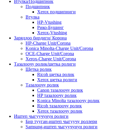
Втулка/Подшипник
Подшипник
Xerox подшипниги
Втулка
HP-Vtushing
Рико-Бушинг
Xerox-Vtushing
Заряддоо бирдиги/ Корона
HP-Charge Unit/Corona
Konica Minolta-Charge Unit/Corona
OCE-Charge Unit/Corona
Xerox-Charge Unit/Corona
Тазалоочу ролик/щетка ролиги
Щетка ролик
Ricoh щетка ролик
Xerox щетка ролиги
Тазалоочу ролик
Canon тазалоочу ролик
HP тазалоочу ролик
Konica Minolta тазалоочу ролик
Ricoh тазалоочу ролик
Xerox тазалоочу ролик
Иштеп чыгуучунун ролиги
Бир тууган-иштеп чыгуучу роллери
Samsung-иштеп чыгуучунун ролиги