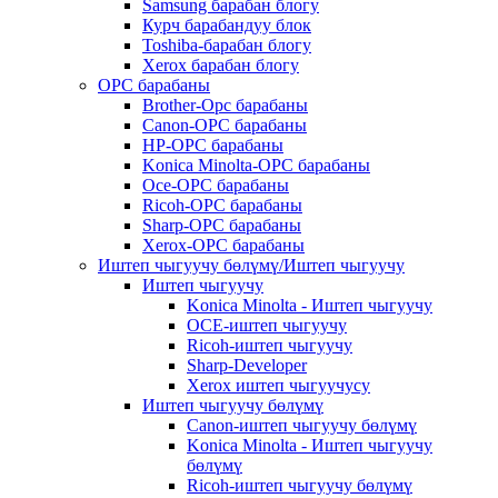
Samsung барабан блогу
Курч барабандуу блок
Toshiba-барабан блогу
Xerox барабан блогу
OPC барабаны
Brother-Opc барабаны
Canon-OPC барабаны
HP-OPC барабаны
Konica Minolta-OPC барабаны
Oce-OPC барабаны
Ricoh-OPC барабаны
Sharp-OPC барабаны
Xerox-OPC барабаны
Иштеп чыгуучу бөлүмү/Иштеп чыгуучу
Иштеп чыгуучу
Konica Minolta - Иштеп чыгуучу
OCE-иштеп чыгуучу
Ricoh-иштеп чыгуучу
Sharp-Developer
Xerox иштеп чыгуучусу
Иштеп чыгуучу бөлүмү
Canon-иштеп чыгуучу бөлүмү
Konica Minolta - Иштеп чыгуучу
бөлүмү
Ricoh-иштеп чыгуучу бөлүмү