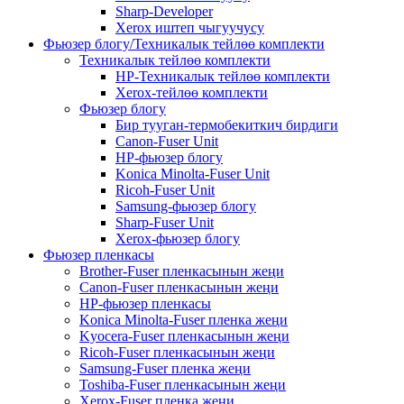
Sharp-Developer
Xerox иштеп чыгуучусу
Фьюзер блогу/Техникалык тейлөө комплекти
Техникалык тейлөө комплекти
HP-Техникалык тейлөө комплекти
Xerox-тейлөө комплекти
Фьюзер блогу
Бир тууган-термобекиткич бирдиги
Canon-Fuser Unit
HP-фьюзер блогу
Konica Minolta-Fuser Unit
Ricoh-Fuser Unit
Samsung-фьюзер блогу
Sharp-Fuser Unit
Xerox-фьюзер блогу
Фьюзер пленкасы
Brother-Fuser пленкасынын жеңи
Canon-Fuser пленкасынын жеңи
HP-фьюзер пленкасы
Konica Minolta-Fuser пленка жеңи
Kyocera-Fuser пленкасынын жеңи
Ricoh-Fuser пленкасынын жеңи
Samsung-Fuser пленка жеңи
Toshiba-Fuser пленкасынын жеңи
Xerox-Fuser пленка жеңи