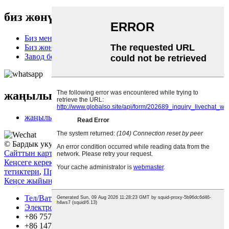
биз жөнүндө
Биз менен байланышыңыз
Биз жөнүндө
Завод боюнча экскурсия
жаңылыктар
жаңылыктар
© Бардык укуктар корголгон.
Эң популярдуу товарлар
-
Сайттын картасы
Кеңсеге керектелүүчү материалдар
,
Көчүрмө аппараттын
тетиктери
,
Принтердин тетиктери
,
Запастык аксессуарлар
,
Кеңсе жыйыны
,
Кеңсе буюмдары
,
Тел/Ватсап
Электрондук почта
+86 757 86771039
+86 14739630203