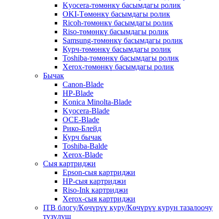
Kyocera-төмөнкү басымдагы ролик
OKI-Төмөнкү басымдагы ролик
Ricoh-төмөнкү басымдагы ролик
Riso-төмөнкү басымдагы ролик
Samsung-төмөнкү басымдагы ролик
Курч-төмөнкү басымдагы ролик
Toshiba-төмөнкү басымдагы ролик
Xerox-төмөнкү басымдагы ролик
Бычак
Canon-Blade
HP-Blade
Konica Minolta-Blade
Kyocera-Blade
OCE-Blade
Рико-Блейд
Курч бычак
Toshiba-Balde
Xerox-Blade
Сыя картриджи
Epson-сыя картриджи
HP-сыя картриджи
Riso-Ink картриджи
Xerox-сыя картриджи
ITB блогу/Көчүрүү куру/Көчүрүү курун тазалоочу
түзүлүш