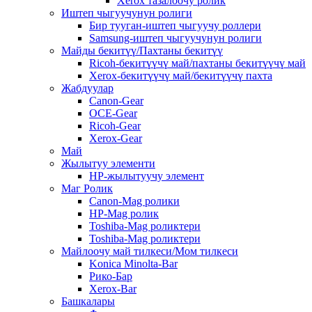
Xerox тазалоочу ролик
Иштеп чыгуучунун ролиги
Бир тууган-иштеп чыгуучу роллери
Samsung-иштеп чыгуучунун ролиги
Майды бекитүү/Пахтаны бекитүү
Ricoh-бекитүүчү май/пахтаны бекитүүчү май
Xerox-бекитүүчү май/бекитүүчү пахта
Жабдуулар
Canon-Gear
OCE-Gear
Ricoh-Gear
Xerox-Gear
Май
Жылытуу элементи
HP-жылытуучу элемент
Маг Ролик
Canon-Mag ролики
HP-Mag ролик
Toshiba-Mag роликтери
Toshiba-Mag роликтери
Майлоочу май тилкеси/Мом тилкеси
Konica Minolta-Bar
Рико-Бар
Xerox-Bar
Башкалары