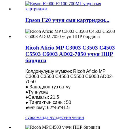
Epson F20 үчүн сыя картриджи...
Ricoh Aficio MP C3003 C3503 C4503
C5503 C6003 AD02-7050 үчүн ПЦР
бирдиги
Колдонулушу мүмкүн: Ricoh Aficio MP
C3003 C3503 C4503 C5503 C6003 AD02-
7050
● Заводдон түз сатуу
●Түпнуска
●Салмагы: 21.5
● Таңгактын саны: 50
●Өлчөмү: 62*46*41.5
суроо
майда-чүйдөсүнө чейин