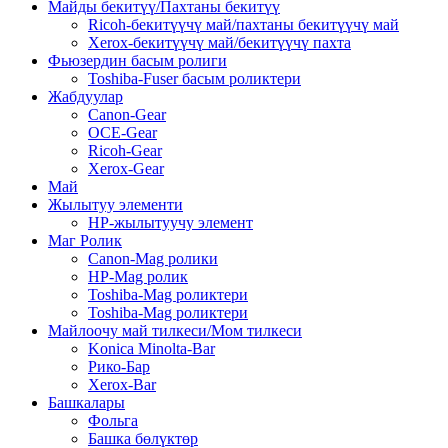
Майды бекитүү/Пахтаны бекитүү
Ricoh-бекитүүчү май/пахтаны бекитүүчү май
Xerox-бекитүүчү май/бекитүүчү пахта
Фьюзердин басым ролиги
Toshiba-Fuser басым роликтери
Жабдуулар
Canon-Gear
OCE-Gear
Ricoh-Gear
Xerox-Gear
Май
Жылытуу элементи
HP-жылытуучу элемент
Маг Ролик
Canon-Mag ролики
HP-Mag ролик
Toshiba-Mag роликтери
Toshiba-Mag роликтери
Майлоочу май тилкеси/Мом тилкеси
Konica Minolta-Bar
Рико-Бар
Xerox-Bar
Башкалары
Фольга
Башка бөлүктөр