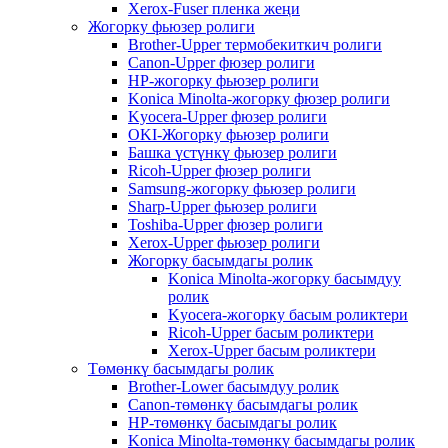
Xerox-Fuser пленка жеңи
Жогорку фьюзер ролиги
Brother-Upper термобекиткич ролиги
Canon-Upper фюзер ролиги
HP-жогорку фьюзер ролиги
Konica Minolta-жогорку фюзер ролиги
Kyocera-Upper фюзер ролиги
OKI-Жогорку фьюзер ролиги
Башка үстүнкү фьюзер ролиги
Ricoh-Upper фюзер ролиги
Samsung-жогорку фьюзер ролиги
Sharp-Upper фьюзер ролиги
Toshiba-Upper фюзер ролиги
Xerox-Upper фьюзер ролиги
Жогорку басымдагы ролик
Konica Minolta-жогорку басымдуу
ролик
Kyocera-жогорку басым роликтери
Ricoh-Upper басым роликтери
Xerox-Upper басым роликтери
Төмөнкү басымдагы ролик
Brother-Lower басымдуу ролик
Canon-төмөнкү басымдагы ролик
HP-төмөнкү басымдагы ролик
Konica Minolta-төмөнкү басымдагы ролик