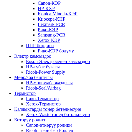
Canon-КЭР
HP-КХР
Konica Minolta-КЭР
Киосера-КНР
Lexmark-PCR
Рико-КЭР
Samsung-PCR
Xerox-КЭР
ПЦР бирдиги
Рико-КЭР бөлүмү
Электр камсыздоо
Epson-Электр менен камсыздоо
HP-кубат булагы
Ricoh-Power Supply
Мөөр/аба баштыгы
HP-мөөрү/аба жаздыгы
Ricoh-Seal/Airbag
Термистор
Рико-Термистор
Xerox-Термистор
Калдыктарды тонер бөтөлкөсүнө
Xerox-Waste тонер бөтөлкөсүнө
Которуу ролиги
Canon-өткөрүү ролики
Ricoh-Трансфер Роллер