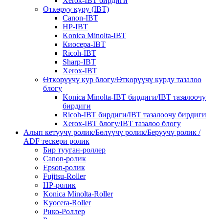
Xerox-IBT бирдиги
Өткөрүү куру (IBT)
Canon-IBT
HP-IBT
Konica Minolta-IBT
Киосера-IBT
Ricoh-IBT
Sharp-IBT
Xerox-IBT
Өткөрүүчү кур блогу/Өткөрүүчү курду тазалоо
блогу
Konica Minolta-IBT бирдиги/IBT тазалоочу
бирдиги
Ricoh-IBT бирдиги/IBT тазалоочу бирдиги
Xerox-IBT блогу/IBT тазалоо блогу
Алып кетүүчү ролик/Бөлүүчү ролик/Берүүчү ролик /
ADF тескери ролик
Бир тууган-роллер
Canon-ролик
Epson-ролик
Fujitsu-Roller
HP-ролик
Konica Minolta-Roller
Kyocera-Roller
Рико-Роллер