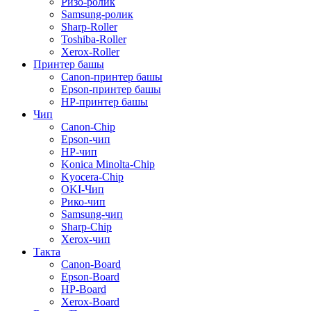
Ризо-ролик
Samsung-ролик
Sharp-Roller
Toshiba-Roller
Xerox-Roller
Принтер башы
Canon-принтер башы
Epson-принтер башы
HP-принтер башы
Чип
Canon-Chip
Epson-чип
HP-чип
Konica Minolta-Chip
Kyocera-Chip
OKI-Чип
Рико-чип
Samsung-чип
Sharp-Chip
Xerox-чип
Такта
Canon-Board
Epson-Board
HP-Board
Xerox-Board