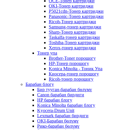
OCE-Тонер картриджи
OKI-Тонер картриджи
P5021cdn-Тонер картриджи
Panasonic-Тонер картриджи
Ricoh-Тонер картриджи
Samsung-тонер картриджи
Sharp-Тонер картриджи
Taskalfa-тонер картриджи
Toshiba-Тонер картриджи
Xerox-тонер картриджи
Тонер упа
Brother-Toner порошогу
HP-Тонер порошогу
Konica Minolta - Тоник Упа
Киосера-тонер порошогу
Ricoh-тонер порошогу
Барабан блогу
Бир тууган-барабан бөлүмү
Canon барабан бирдиги
HP барабан блогу
Konica Minolta барабан блогу
Kyocera-Drum Unit
Lexmark барабан бирдиги
OKI-Барабан бөлүмү
Рико-барабан бөлүмү