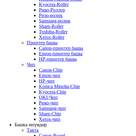
Kyocera-Roller
Рико-Роллер
Ризо-ролик
Samsung-ролик
Sharp-Roller
Toshiba-Roller
Xerox-Roller
Принтер башы
Canon-принтер башы
Epson-принтер башы
HP-принтер башы
Чип
Canon-Chip
Epson-чип
HP-чип
Konica Minolta-Chip
Kyocera-Chip
OKI-Чип
Рико-чип
Samsung-чип
Sharp-Chip
Xerox-чип
Башка өнүмдөр
Такта
Canon-Board