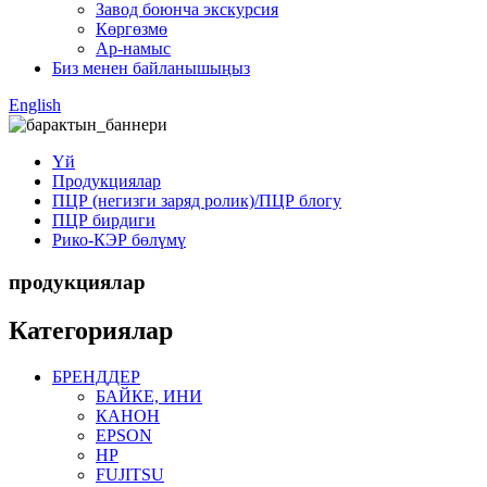
Завод боюнча экскурсия
Көргөзмө
Ар-намыс
Биз менен байланышыңыз
English
Үй
Продукциялар
ПЦР (негизги заряд ролик)/ПЦР блогу
ПЦР бирдиги
Рико-КЭР бөлүмү
продукциялар
Категориялар
БРЕНДДЕР
БАЙКЕ, ИНИ
КАНОН
EPSON
HP
FUJITSU