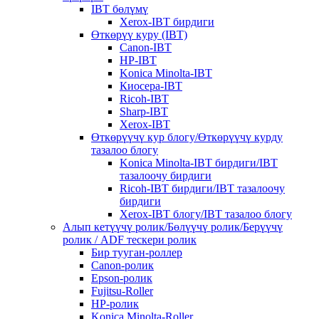
IBT бөлүмү
Xerox-IBT бирдиги
Өткөрүү куру (IBT)
Canon-IBT
HP-IBT
Konica Minolta-IBT
Киосера-IBT
Ricoh-IBT
Sharp-IBT
Xerox-IBT
Өткөрүүчү кур блогу/Өткөрүүчү курду
тазалоо блогу
Konica Minolta-IBT бирдиги/IBT
тазалоочу бирдиги
Ricoh-IBT бирдиги/IBT тазалоочу
бирдиги
Xerox-IBT блогу/IBT тазалоо блогу
Алып кетүүчү ролик/Бөлүүчү ролик/Берүүчү
ролик / ADF тескери ролик
Бир тууган-роллер
Canon-ролик
Epson-ролик
Fujitsu-Roller
HP-ролик
Konica Minolta-Roller