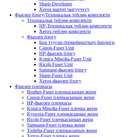
Sharp-Developer
Xerox иштеп чыгуучусу
Фьюзер блогу/Техникалык тейлөө комплекти
Техникалык тейлөө комплекти
HP-Техникалык тейлөө комплекти
Xerox-тейлөө комплекти
Фьюзер блогу
Бир тууган-термобекиткич бирдиги
Canon-Fuser Unit
HP-фьюзер блогу
Konica Minolta-Fuser Unit
Ricoh-Fuser Unit
Samsung-фьюзер блогу
Sharp-Fuser Unit
Xerox-фьюзер блогу
Фьюзер пленкасы
Brother-Fuser пленкасынын жеңи
Canon-Fuser пленкасынын жеңи
HP-фьюзер пленкасы
Konica Minolta-Fuser пленка жеңи
Kyocera-Fuser пленкасынын жеңи
Ricoh-Fuser пленкасынын жеңи
Samsung-Fuser пленка жеңи
Toshiba-Fuser пленкасынын жеңи
Xerox-Fuser пленка жеңи