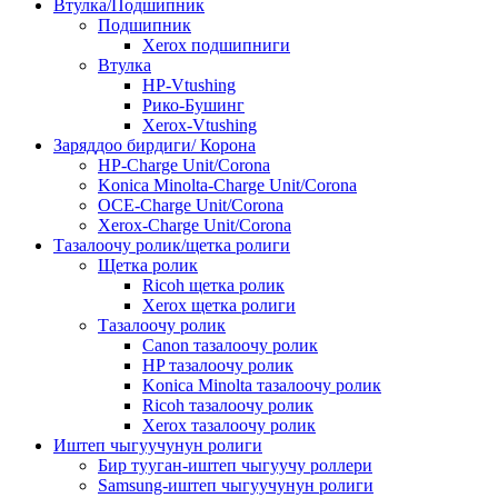
Втулка/Подшипник
Подшипник
Xerox подшипниги
Втулка
HP-Vtushing
Рико-Бушинг
Xerox-Vtushing
Заряддоо бирдиги/ Корона
HP-Charge Unit/Corona
Konica Minolta-Charge Unit/Corona
OCE-Charge Unit/Corona
Xerox-Charge Unit/Corona
Тазалоочу ролик/щетка ролиги
Щетка ролик
Ricoh щетка ролик
Xerox щетка ролиги
Тазалоочу ролик
Canon тазалоочу ролик
HP тазалоочу ролик
Konica Minolta тазалоочу ролик
Ricoh тазалоочу ролик
Xerox тазалоочу ролик
Иштеп чыгуучунун ролиги
Бир тууган-иштеп чыгуучу роллери
Samsung-иштеп чыгуучунун ролиги