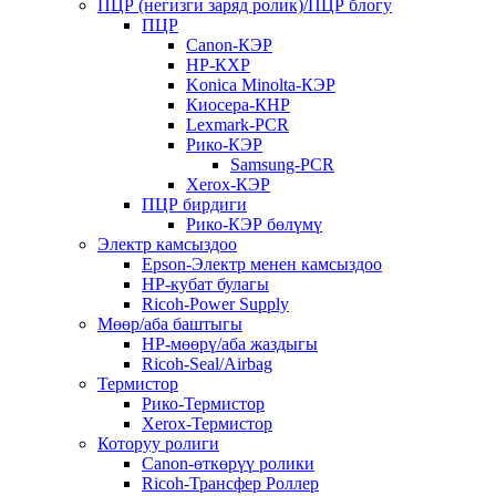
ПЦР (негизги заряд ролик)/ПЦР блогу
ПЦР
Canon-КЭР
HP-КХР
Konica Minolta-КЭР
Киосера-КНР
Lexmark-PCR
Рико-КЭР
Samsung-PCR
Xerox-КЭР
ПЦР бирдиги
Рико-КЭР бөлүмү
Электр камсыздоо
Epson-Электр менен камсыздоо
HP-кубат булагы
Ricoh-Power Supply
Мөөр/аба баштыгы
HP-мөөрү/аба жаздыгы
Ricoh-Seal/Airbag
Термистор
Рико-Термистор
Xerox-Термистор
Которуу ролиги
Canon-өткөрүү ролики
Ricoh-Трансфер Роллер