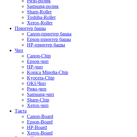
Ризо-ролик
Samsung-ролик
Sharp-Roller
Toshiba-Roller
Xerox-Roller
Принтер башы
Canon-принтер башы
Epson-принтер башы
HP-принтер башы
Чип
Canon-Chip
Epson-чип
HP-чип
Konica Minolta-Chip
Kyocera-Chip
OKI-Чип
Рико-чип
Samsung-чип
Sharp-Chip
Xerox-чип
Такта
Canon-Board
Epson-Board
HP-Board
Xerox-Board