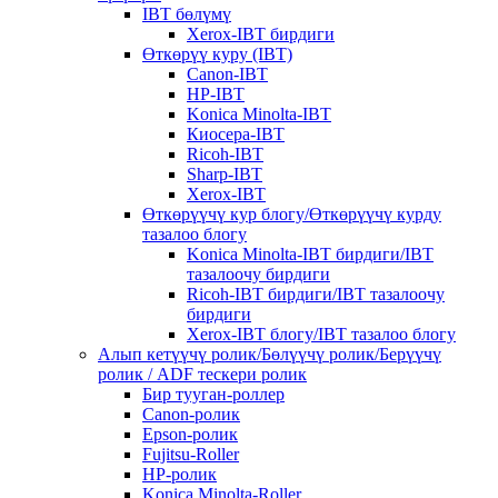
IBT бөлүмү
Xerox-IBT бирдиги
Өткөрүү куру (IBT)
Canon-IBT
HP-IBT
Konica Minolta-IBT
Киосера-IBT
Ricoh-IBT
Sharp-IBT
Xerox-IBT
Өткөрүүчү кур блогу/Өткөрүүчү курду
тазалоо блогу
Konica Minolta-IBT бирдиги/IBT
тазалоочу бирдиги
Ricoh-IBT бирдиги/IBT тазалоочу
бирдиги
Xerox-IBT блогу/IBT тазалоо блогу
Алып кетүүчү ролик/Бөлүүчү ролик/Берүүчү
ролик / ADF тескери ролик
Бир тууган-роллер
Canon-ролик
Epson-ролик
Fujitsu-Roller
HP-ролик
Konica Minolta-Roller