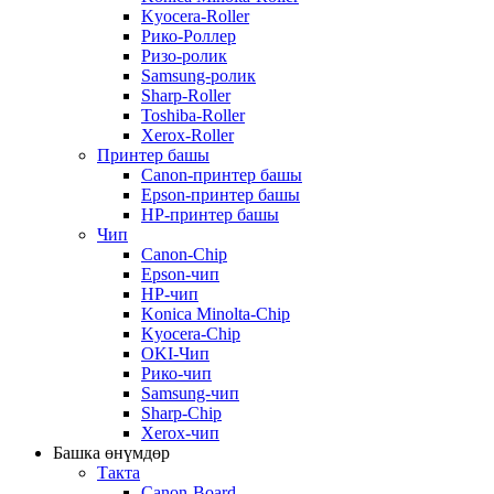
Kyocera-Roller
Рико-Роллер
Ризо-ролик
Samsung-ролик
Sharp-Roller
Toshiba-Roller
Xerox-Roller
Принтер башы
Canon-принтер башы
Epson-принтер башы
HP-принтер башы
Чип
Canon-Chip
Epson-чип
HP-чип
Konica Minolta-Chip
Kyocera-Chip
OKI-Чип
Рико-чип
Samsung-чип
Sharp-Chip
Xerox-чип
Башка өнүмдөр
Такта
Canon-Board