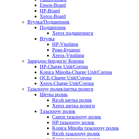
Epson-Board
HP-Board
Xerox-Board
Втулка/Подшипник
Подшипник
Xerox подшипниги
Втулка
HP-Vtushing
Рико-Бушинг
Xerox-Vtushing
Заряддоо бирдиги/ Корона
HP-Charge Unit/Corona
Konica Minolta-Charge Unit/Corona
OCE-Charge Unit/Corona
Xerox-Charge Unit/Corona
Тазалоочу ролик/щетка ролиги
Щетка ролик
Ricoh щетка ролик
Xerox щетка ролиги
Тазалоочу ролик
Canon тазалоочу ролик
HP тазалоочу ролик
Konica Minolta тазалоочу ролик
Ricoh тазалоочу ролик