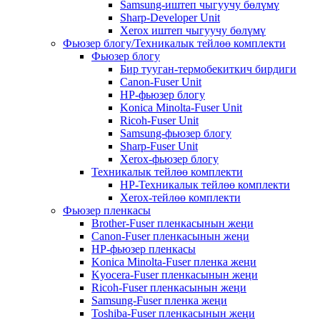
Samsung-иштеп чыгуучу бөлүмү
Sharp-Developer Unit
Xerox иштеп чыгуучу бөлүмү
Фьюзер блогу/Техникалык тейлөө комплекти
Фьюзер блогу
Бир тууган-термобекиткич бирдиги
Canon-Fuser Unit
HP-фьюзер блогу
Konica Minolta-Fuser Unit
Ricoh-Fuser Unit
Samsung-фьюзер блогу
Sharp-Fuser Unit
Xerox-фьюзер блогу
Техникалык тейлөө комплекти
HP-Техникалык тейлөө комплекти
Xerox-тейлөө комплекти
Фьюзер пленкасы
Brother-Fuser пленкасынын жеңи
Canon-Fuser пленкасынын жеңи
HP-фьюзер пленкасы
Konica Minolta-Fuser пленка жеңи
Kyocera-Fuser пленкасынын жеңи
Ricoh-Fuser пленкасынын жеңи
Samsung-Fuser пленка жеңи
Toshiba-Fuser пленкасынын жеңи