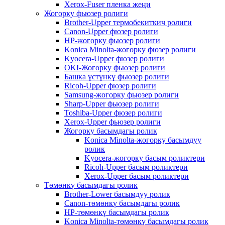
Xerox-Fuser пленка жеңи
Жогорку фьюзер ролиги
Brother-Upper термобекиткич ролиги
Canon-Upper фюзер ролиги
HP-жогорку фьюзер ролиги
Konica Minolta-жогорку фюзер ролиги
Kyocera-Upper фюзер ролиги
OKI-Жогорку фьюзер ролиги
Башка үстүнкү фьюзер ролиги
Ricoh-Upper фюзер ролиги
Samsung-жогорку фьюзер ролиги
Sharp-Upper фьюзер ролиги
Toshiba-Upper фюзер ролиги
Xerox-Upper фьюзер ролиги
Жогорку басымдагы ролик
Konica Minolta-жогорку басымдуу
ролик
Kyocera-жогорку басым роликтери
Ricoh-Upper басым роликтери
Xerox-Upper басым роликтери
Төмөнкү басымдагы ролик
Brother-Lower басымдуу ролик
Canon-төмөнкү басымдагы ролик
HP-төмөнкү басымдагы ролик
Konica Minolta-төмөнкү басымдагы ролик