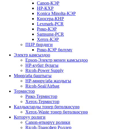
Canon-КЭР
HP-КХР
Konica Minolta-КЭР
Киосера-КНР
Lexmark-PCR
Рико-КЭР
Samsung-PCR
Xerox-КЭР
ПЦР бирдиги
Рико-КЭР бөлүмү
Электр камсыздоо
Epson-Электр менен камсыздоо
HP-кубат булагы
Ricoh-Power Supply
Мөөр/аба баштыгы
HP-мөөрү/аба жаздыгы
Ricoh-Seal/Airbag
Термистор
Рико-Термистор
Xerox-Термистор
Калдыктарды тонер бөтөлкөсүнө
Xerox-Waste тонер бөтөлкөсүнө
Которуу ролиги
Canon-өткөрүү ролики
Ricoh-Трансфер Роллер