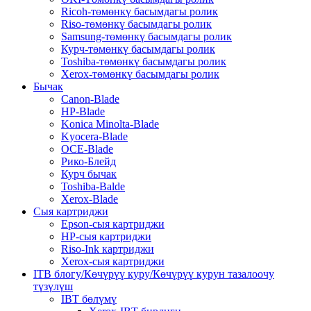
Ricoh-төмөнкү басымдагы ролик
Riso-төмөнкү басымдагы ролик
Samsung-төмөнкү басымдагы ролик
Курч-төмөнкү басымдагы ролик
Toshiba-төмөнкү басымдагы ролик
Xerox-төмөнкү басымдагы ролик
Бычак
Canon-Blade
HP-Blade
Konica Minolta-Blade
Kyocera-Blade
OCE-Blade
Рико-Блейд
Курч бычак
Toshiba-Balde
Xerox-Blade
Сыя картриджи
Epson-сыя картриджи
HP-сыя картриджи
Riso-Ink картриджи
Xerox-сыя картриджи
ITB блогу/Көчүрүү куру/Көчүрүү курун тазалоочу
түзүлүш
IBT бөлүмү