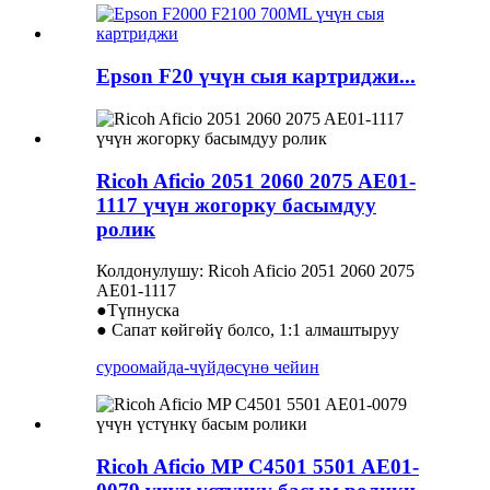
Epson F20 үчүн сыя картриджи...
Ricoh Aficio 2051 2060 2075 AE01-
1117 үчүн жогорку басымдуу
ролик
Колдонулушу: Ricoh Aficio 2051 2060 2075
AE01-1117
●Түпнуска
● Сапат көйгөйү болсо, 1:1 алмаштыруу
суроо
майда-чүйдөсүнө чейин
Ricoh Aficio MP C4501 5501 AE01-