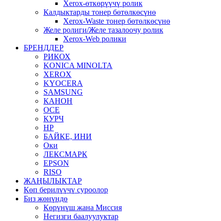
Xerox-өткөрүүчү ролик
Калдыктарды тонер бөтөлкөсүнө
Xerox-Waste тонер бөтөлкөсүнө
Желе ролиги/Желе тазалоочу ролик
Xerox-Web ролики
БРЕНДДЕР
РИКОХ
KONICA MINOLTA
XEROX
KYOCERA
SAMSUNG
КАНОН
OCE
КУРЧ
HP
БАЙКЕ, ИНИ
Оки
ЛЕКСМАРК
EPSON
RISO
ЖАҢЫЛЫКТАР
Көп берилүүчү суроолор
Биз жөнүндө
Көрүнүш жана Миссия
Негизги баалуулуктар