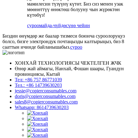
мамилесин түзүүнү күтөт. Биз сиз менен узак
мөөнөттүү өнөктөш болууну чын жүрөктөн
күтөбүз!
суроо
майда-чүйдөсүнө чейин
Биздин өнүмдөр же баалар тизмеси боюнча суроолоруңуз
болсо, бизге электрондук почтаңызды калтырыңыз, биз 8
сааттын ичинде байланышабыз.
суроо
ХОНХАЙ ТЕХНОЛОГИЯСЫ ЧЕКТЕЛГЕН ЖЧК
Өнөр жай аймагы, Нанхай, Фошан шаары, Гуандун
провинциясы, Кытай
Тел: +86 757 86771039
Тел.: +86 14739630203
jessie@copierconsumables.com
doris@copierconsumables.com
sales8@copierconsumables.com
Whatsapp: 8614739630203