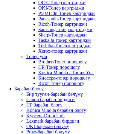
OCE-Тонер картриджи
OKI-Тонер картриджи
P5021cdn-Тонер картриджи
Panasonic-Тонер картриджи
Ricoh-Тонер картриджи
Samsung-тонер картриджи
Sharp-Тонер картриджи
Taskalfa-тонер картриджи
Toshiba-Тонер картриджи
Xerox-тонер картриджи
Тонер упа
Brother-Toner порошогу
HP-Тонер порошогу
Konica Minolta - Тоник Упа
Киосера-тонер порошогу
Ricoh-тонер порошогу
Барабан блогу
Бир тууган-барабан бөлүмү
Canon барабан бирдиги
HP барабан блогу
Konica Minolta барабан блогу
Kyocera-Drum Unit
Lexmark барабан бирдиги
OKI-Барабан бөлүмү
Рико-барабан бөлүмү