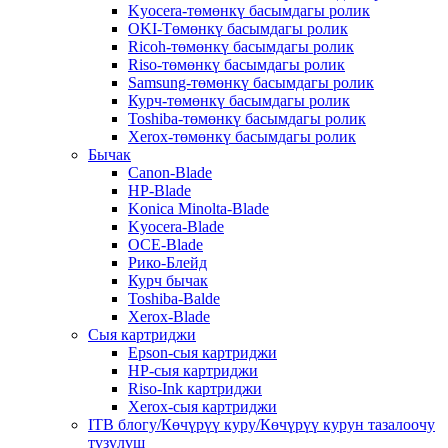
Kyocera-төмөнкү басымдагы ролик
OKI-Төмөнкү басымдагы ролик
Ricoh-төмөнкү басымдагы ролик
Riso-төмөнкү басымдагы ролик
Samsung-төмөнкү басымдагы ролик
Курч-төмөнкү басымдагы ролик
Toshiba-төмөнкү басымдагы ролик
Xerox-төмөнкү басымдагы ролик
Бычак
Canon-Blade
HP-Blade
Konica Minolta-Blade
Kyocera-Blade
OCE-Blade
Рико-Блейд
Курч бычак
Toshiba-Balde
Xerox-Blade
Сыя картриджи
Epson-сыя картриджи
HP-сыя картриджи
Riso-Ink картриджи
Xerox-сыя картриджи
ITB блогу/Көчүрүү куру/Көчүрүү курун тазалоочу
түзүлүш