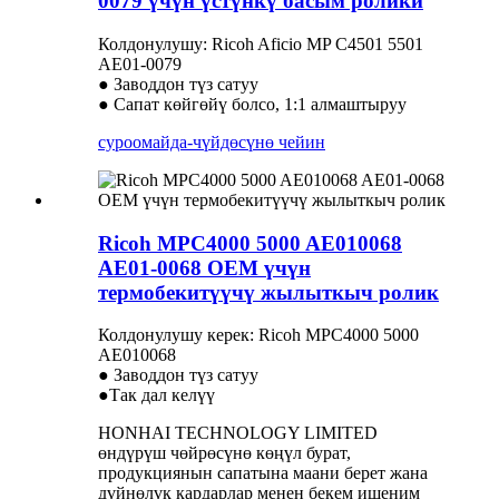
0079 үчүн үстүнкү басым ролики
Колдонулушу: Ricoh Aficio MP C4501 5501
AE01-0079
● Заводдон түз сатуу
● Сапат көйгөйү болсо, 1:1 алмаштыруу
суроо
майда-чүйдөсүнө чейин
Ricoh MPC4000 5000 AE010068
AE01-0068 OEM үчүн
термобекитүүчү жылыткыч ролик
Колдонулушу керек: Ricoh MPC4000 5000
AE010068
● Заводдон түз сатуу
●Так дал келүү
HONHAI TECHNOLOGY LIMITED
өндүрүш чөйрөсүнө көңүл бурат,
продукциянын сапатына маани берет жана
дүйнөлүк кардарлар менен бекем ишеним