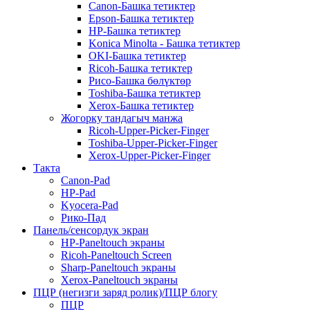
Canon-Башка тетиктер
Epson-Башка тетиктер
HP-Башка тетиктер
Konica Minolta - Башка тетиктер
OKI-Башка тетиктер
Ricoh-Башка тетиктер
Рисо-Башка бөлүктөр
Toshiba-Башка тетиктер
Xerox-Башка тетиктер
Жогорку тандагыч манжа
Ricoh-Upper-Picker-Finger
Toshiba-Upper-Picker-Finger
Xerox-Upper-Picker-Finger
Такта
Canon-Pad
HP-Pad
Kyocera-Pad
Рико-Пад
Панель/сенсордук экран
HP-Paneltouch экраны
Ricoh-Paneltouch Screen
Sharp-Paneltouch экраны
Xerox-Paneltouch экраны
ПЦР (негизги заряд ролик)/ПЦР блогу
ПЦР