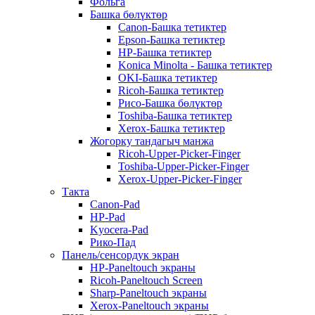
Фольга
Башка бөлүктөр
Canon-Башка тетиктер
Epson-Башка тетиктер
HP-Башка тетиктер
Konica Minolta - Башка тетиктер
OKI-Башка тетиктер
Ricoh-Башка тетиктер
Рисо-Башка бөлүктөр
Toshiba-Башка тетиктер
Xerox-Башка тетиктер
Жогорку тандагыч манжа
Ricoh-Upper-Picker-Finger
Toshiba-Upper-Picker-Finger
Xerox-Upper-Picker-Finger
Такта
Canon-Pad
HP-Pad
Kyocera-Pad
Рико-Пад
Панель/сенсордук экран
HP-Paneltouch экраны
Ricoh-Paneltouch Screen
Sharp-Paneltouch экраны
Xerox-Paneltouch экраны