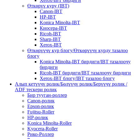
Xerox-IBT бирдиги
Өткөрүү куру (IBT)
Canon-IBT
HP-IBT
Konica Minolta-IBT
Киосера-IBT
Ricoh-IBT
Sharp-IBT
Xerox-IBT
Өткөрүүчү кур блогу/Өткөрүүчү курду тазалоо
блогу
Konica Minolta-IBT бирдиги/IBT тазалоочу
бирдиги
Ricoh-IBT бирдиги/IBT тазалоочу бирдиги
Xerox-IBT блогу/IBT тазалоо блогу
Алып кетүүчү ролик/Бөлүүчү ролик/Берүүчү ролик /
ADF тескери ролик
Бир тууган-роллер
Canon-ролик
Epson-ролик
Fujitsu-Roller
HP-ролик
Konica Minolta-Roller
Kyocera-Roller
Рико-Роллер