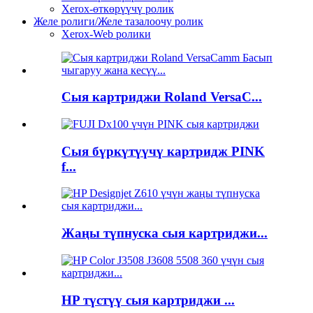
Xerox-өткөрүүчү ролик
Желе ролиги/Желе тазалоочу ролик
Xerox-Web ролики
Сыя картриджи Roland VersaC...
Сыя бүркүтүүчү картридж PINK
f...
Жаңы түпнуска сыя картриджи...
HP түстүү сыя картриджи ...