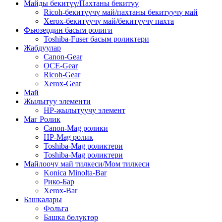
Майды бекитүү/Пахтаны бекитүү
Ricoh-бекитүүчү май/пахтаны бекитүүчү май
Xerox-бекитүүчү май/бекитүүчү пахта
Фьюзердин басым ролиги
Toshiba-Fuser басым роликтери
Жабдуулар
Canon-Gear
OCE-Gear
Ricoh-Gear
Xerox-Gear
Май
Жылытуу элементи
HP-жылытуучу элемент
Маг Ролик
Canon-Mag ролики
HP-Mag ролик
Toshiba-Mag роликтери
Toshiba-Mag роликтери
Майлоочу май тилкеси/Мом тилкеси
Konica Minolta-Bar
Рико-Бар
Xerox-Bar
Башкалары
Фольга
Башка бөлүктөр