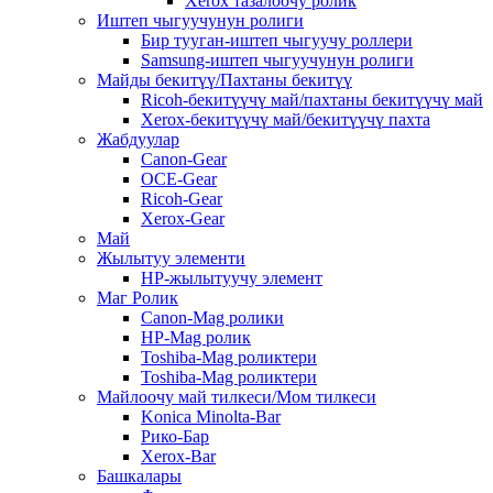
Xerox тазалоочу ролик
Иштеп чыгуучунун ролиги
Бир тууган-иштеп чыгуучу роллери
Samsung-иштеп чыгуучунун ролиги
Майды бекитүү/Пахтаны бекитүү
Ricoh-бекитүүчү май/пахтаны бекитүүчү май
Xerox-бекитүүчү май/бекитүүчү пахта
Жабдуулар
Canon-Gear
OCE-Gear
Ricoh-Gear
Xerox-Gear
Май
Жылытуу элементи
HP-жылытуучу элемент
Маг Ролик
Canon-Mag ролики
HP-Mag ролик
Toshiba-Mag роликтери
Toshiba-Mag роликтери
Майлоочу май тилкеси/Мом тилкеси
Konica Minolta-Bar
Рико-Бар
Xerox-Bar
Башкалары