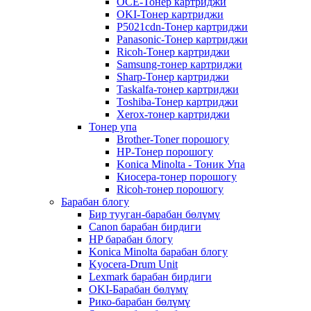
OCE-Тонер картриджи
OKI-Тонер картриджи
P5021cdn-Тонер картриджи
Panasonic-Тонер картриджи
Ricoh-Тонер картриджи
Samsung-тонер картриджи
Sharp-Тонер картриджи
Taskalfa-тонер картриджи
Toshiba-Тонер картриджи
Xerox-тонер картриджи
Тонер упа
Brother-Toner порошогу
HP-Тонер порошогу
Konica Minolta - Тоник Упа
Киосера-тонер порошогу
Ricoh-тонер порошогу
Барабан блогу
Бир тууган-барабан бөлүмү
Canon барабан бирдиги
HP барабан блогу
Konica Minolta барабан блогу
Kyocera-Drum Unit
Lexmark барабан бирдиги
OKI-Барабан бөлүмү
Рико-барабан бөлүмү