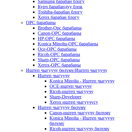
Samsung барабан блогу
Курч барабандуу блок
Toshiba-барабан блогу
Xerox барабан блогу
OPC барабаны
Brother-Opc барабаны
Canon-OPC барабаны
HP-OPC барабаны
Konica Minolta-OPC барабаны
Oce-OPC барабаны
Ricoh-OPC барабаны
Sharp-OPC барабаны
Xerox-OPC барабаны
Иштеп чыгуучу бөлүмү/Иштеп чыгуучу
Иштеп чыгуучу
Konica Minolta - Иштеп чыгуучу
OCE-иштеп чыгуучу
Ricoh-иштеп чыгуучу
Sharp-Developer
Xerox иштеп чыгуучусу
Иштеп чыгуучу бөлүмү
Canon-иштеп чыгуучу бөлүмү
Konica Minolta - Иштеп чыгуучу
бөлүмү
Ricoh-иштеп чыгуучу бөлүмү