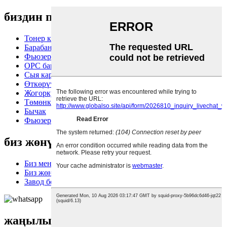
биздин продукциялар
Тонер картриджи
Барабан блогу
Фьюзер блогу
OPC барабаны
Сыя картриджи
Өткөрүү куру
Жогорку фьюзер ролиги
Төмөнкү басымдагы ролик
Бычак
Фьюзер пленкасы
биз жөнүндө
Биз менен байланышыңыз
Биз жөнүндө
Завод боюнча экскурсия
жаңылыктар