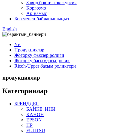
Завод боюнча экскурсия
Көргөзмө
Ар-намыс
Биз менен байланышыңыз
English
Үй
Продукциялар
Жогорку фьюзер ролиги
Жогорку басымдагы ролик
Ricoh-Upper басым роликтери
продукциялар
Категориялар
БРЕНДДЕР
БАЙКЕ, ИНИ
КАНОН
EPSON
HP
FUJITSU