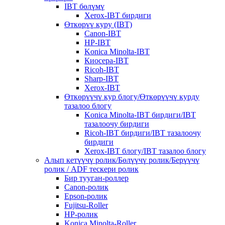
IBT бөлүмү
Xerox-IBT бирдиги
Өткөрүү куру (IBT)
Canon-IBT
HP-IBT
Konica Minolta-IBT
Киосера-IBT
Ricoh-IBT
Sharp-IBT
Xerox-IBT
Өткөрүүчү кур блогу/Өткөрүүчү курду
тазалоо блогу
Konica Minolta-IBT бирдиги/IBT
тазалоочу бирдиги
Ricoh-IBT бирдиги/IBT тазалоочу
бирдиги
Xerox-IBT блогу/IBT тазалоо блогу
Алып кетүүчү ролик/Бөлүүчү ролик/Берүүчү
ролик / ADF тескери ролик
Бир тууган-роллер
Canon-ролик
Epson-ролик
Fujitsu-Roller
HP-ролик
Konica Minolta-Roller