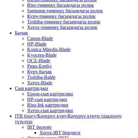
Riso-төмөнкү басымдагы ролик
Samsung-төмөнкү басымдагы ролик
Курч-төмөнкү басымдагы ролик
Toshiba-төмөнкү басымдагы ролик
Xerox-төмөнкү басымдагы ролик
Бычак
Canon-Blade
HP-Blade
Konica Minolta-Blade
Kyocera-Blade
OCE-Blade
Рико-Блейд
Курч бычак
Toshiba-Balde
Xerox-Blade
Сыя картриджи
Epson-сыя картриджи
HP-сыя картриджи
Riso-Ink картриджи
Xerox-сыя картриджи
ITB блогу/Көчүрүү куру/Көчүрүү курун тазалоочу
түзүлүш
IBT бөлүмү
Xerox-IBT бирдиги