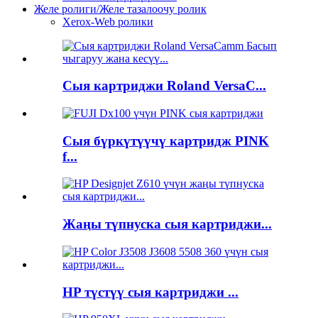
Желе ролиги/Желе тазалоочу ролик
Xerox-Web ролики
Сыя картриджи Roland VersaC...
Сыя бүркүтүүчү картридж PINK
f...
Жаңы түпнуска сыя картриджи...
HP түстүү сыя картриджи ...