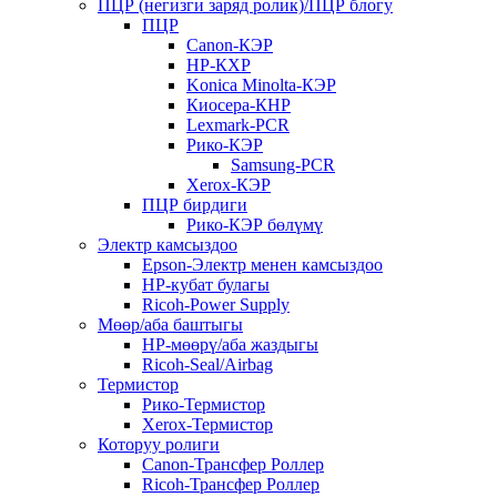
ПЦР (негизги заряд ролик)/ПЦР блогу
ПЦР
Canon-КЭР
HP-КХР
Konica Minolta-КЭР
Киосера-КНР
Lexmark-PCR
Рико-КЭР
Samsung-PCR
Xerox-КЭР
ПЦР бирдиги
Рико-КЭР бөлүмү
Электр камсыздоо
Epson-Электр менен камсыздоо
HP-кубат булагы
Ricoh-Power Supply
Мөөр/аба баштыгы
HP-мөөрү/аба жаздыгы
Ricoh-Seal/Airbag
Термистор
Рико-Термистор
Xerox-Термистор
Которуу ролиги
Canon-Трансфер Роллер
Ricoh-Трансфер Роллер