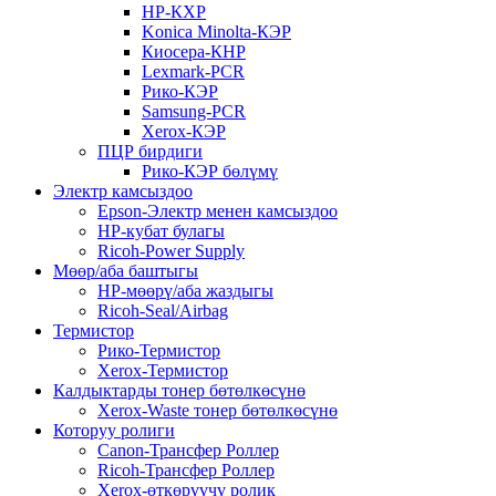
HP-КХР
Konica Minolta-КЭР
Киосера-КНР
Lexmark-PCR
Рико-КЭР
Samsung-PCR
Xerox-КЭР
ПЦР бирдиги
Рико-КЭР бөлүмү
Электр камсыздоо
Epson-Электр менен камсыздоо
HP-кубат булагы
Ricoh-Power Supply
Мөөр/аба баштыгы
HP-мөөрү/аба жаздыгы
Ricoh-Seal/Airbag
Термистор
Рико-Термистор
Xerox-Термистор
Калдыктарды тонер бөтөлкөсүнө
Xerox-Waste тонер бөтөлкөсүнө
Которуу ролиги
Canon-Трансфер Роллер
Ricoh-Трансфер Роллер
Xerox-өткөрүүчү ролик