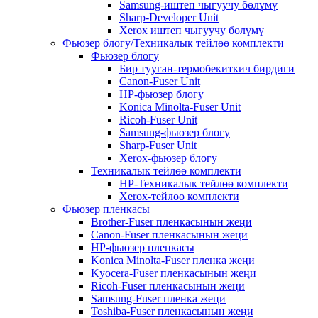
Samsung-иштеп чыгуучу бөлүмү
Sharp-Developer Unit
Xerox иштеп чыгуучу бөлүмү
Фьюзер блогу/Техникалык тейлөө комплекти
Фьюзер блогу
Бир тууган-термобекиткич бирдиги
Canon-Fuser Unit
HP-фьюзер блогу
Konica Minolta-Fuser Unit
Ricoh-Fuser Unit
Samsung-фьюзер блогу
Sharp-Fuser Unit
Xerox-фьюзер блогу
Техникалык тейлөө комплекти
HP-Техникалык тейлөө комплекти
Xerox-тейлөө комплекти
Фьюзер пленкасы
Brother-Fuser пленкасынын жеңи
Canon-Fuser пленкасынын жеңи
HP-фьюзер пленкасы
Konica Minolta-Fuser пленка жеңи
Kyocera-Fuser пленкасынын жеңи
Ricoh-Fuser пленкасынын жеңи
Samsung-Fuser пленка жеңи
Toshiba-Fuser пленкасынын жеңи