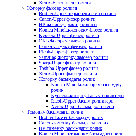
Xerox-Fuser пленка жеңи
Жогорку фьюзер ролиги
Brother-Upper термобекиткич ролиги
Canon-Upper фюзер ролиги
HP-жогорку фьюзер ролиги
Konica Minolta-жогорку фюзер ролиги
Kyocera-Upper фюзер ролиги
OKI-Жогорку фьюзер ролиги
Башка үстүнкү фьюзер ролиги
Ricoh-Upper фюзер ролиги
Samsung-жогорку фьюзер ролиги
Sharp-Upper фьюзер ролиги
Toshiba-Upper фюзер ролиги
Xerox-Upper фьюзер ролиги
Жогорку басымдагы ролик
Konica Minolta-жогорку басымдуу
ролик
Kyocera-жогорку басым роликтери
Ricoh-Upper басым роликтери
Xerox-Upper басым роликтери
Төмөнкү басымдагы ролик
Brother-Lower басымдуу ролик
Canon-төмөнкү басымдагы ролик
HP-төмөнкү басымдагы ролик
Konica Minolta-төмөнкү басымдагы ролик