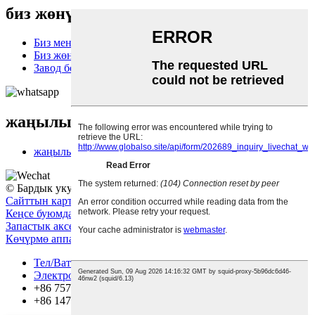
биз жөнүндө
Биз менен байланышыңыз
Биз жөнүндө
Завод боюнча экскурсия
жаңылыктар
жаңылыктар
© Бардык укуктар корголгон.
Эң популярдуу товарлар
-
Сайттын картасы
Кеңсе буюмдары
,
Кеңсе жыйыны
,
Принтердин тетиктери
,
Запастык аксессуарлар
,
Кеңсеге керектелүүчү материалдар
,
Көчүрмө аппараттын тетиктери
,
Тел/Ватсап
Электрондук почта
+86 757 86771039
+86 14739630203