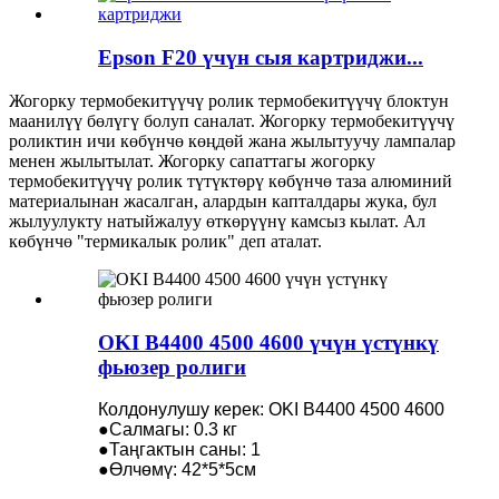
Epson F20 үчүн сыя картриджи...
Жогорку термобекитүүчү ролик термобекитүүчү блоктун
маанилүү бөлүгү болуп саналат. Жогорку термобекитүүчү
роликтин ичи көбүнчө көңдөй жана жылытуучу лампалар
менен жылытылат. Жогорку сапаттагы жогорку
термобекитүүчү ролик түтүктөрү көбүнчө таза алюминий
материалынан жасалган, алардын капталдары жука, бул
жылуулукту натыйжалуу өткөрүүнү камсыз кылат. Ал
көбүнчө "термикалык ролик" деп аталат.
OKI B4400 4500 4600 үчүн үстүнкү
фьюзер ролиги
Колдонулушу керек: OKI B4400 4500 4600
●Салмагы: 0.3 кг
●Таңгактын саны: 1
●Өлчөмү: 42*5*5см