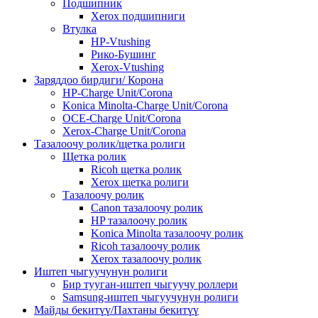
Подшипник
Xerox подшипниги
Втулка
HP-Vtushing
Рико-Бушинг
Xerox-Vtushing
Заряддоо бирдиги/ Корона
HP-Charge Unit/Corona
Konica Minolta-Charge Unit/Corona
OCE-Charge Unit/Corona
Xerox-Charge Unit/Corona
Тазалоочу ролик/щетка ролиги
Щетка ролик
Ricoh щетка ролик
Xerox щетка ролиги
Тазалоочу ролик
Canon тазалоочу ролик
HP тазалоочу ролик
Konica Minolta тазалоочу ролик
Ricoh тазалоочу ролик
Xerox тазалоочу ролик
Иштеп чыгуучунун ролиги
Бир тууган-иштеп чыгуучу роллери
Samsung-иштеп чыгуучунун ролиги
Майды бекитүү/Пахтаны бекитүү