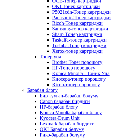
OCE-Тонер картриджи
OKI-Тонер картриджи
P5021cdn-Тонер картриджи
Panasonic-Тонер картриджи
Ricoh-Тонер картриджи
Samsung-тонер картриджи
Sharp-Тонер картриджи
Taskalfa-тонер картриджи
Toshiba-Тонер картриджи
Xerox-тонер картриджи
Тонер упа
Brother-Toner порошогу
HP-Тонер порошогу
Konica Minolta - Тоник Упа
Киосера-тонер порошогу
Ricoh-тонер порошогу
Барабан блогу
Бир тууган-барабан бөлүмү
Canon барабан бирдиги
HP-барабан блогу
Konica Minolta барабан блогу
Kyocera-Drum Unit
Lexmark барабан бирдиги
OKI-Барабан бөлүмү
Рико-барабан бөлүмү