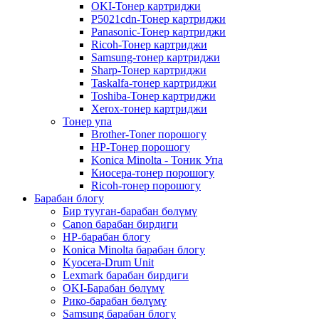
OKI-Тонер картриджи
P5021cdn-Тонер картриджи
Panasonic-Тонер картриджи
Ricoh-Тонер картриджи
Samsung-тонер картриджи
Sharp-Тонер картриджи
Taskalfa-тонер картриджи
Toshiba-Тонер картриджи
Xerox-тонер картриджи
Тонер упа
Brother-Toner порошогу
HP-Тонер порошогу
Konica Minolta - Тоник Упа
Киосера-тонер порошогу
Ricoh-тонер порошогу
Барабан блогу
Бир тууган-барабан бөлүмү
Canon барабан бирдиги
HP-барабан блогу
Konica Minolta барабан блогу
Kyocera-Drum Unit
Lexmark барабан бирдиги
OKI-Барабан бөлүмү
Рико-барабан бөлүмү
Samsung барабан блогу