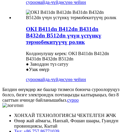
суроо
майда-чүйдөсүнө чейин
OKI B411dn B412dn B431dn
B432dn B512dn үчүн үстүнкү
термобекитүүчү ролик
Колдонулушу керек: OKI B411dn B412dn
B431dn B432dn B512dn
● Заводдон түз сатуу
●Узак өмүр
суроо
майда-чүйдөсүнө чейин
Биздин өнүмдөр же баалар тизмеси боюнча суроолоруңуз
болсо, бизге электрондук почтаңызды калтырыңыз, биз 8
сааттын ичинде байланышабыз.
суроо
ХОНХАЙ ТЕХНОЛОГИЯСЫ ЧЕКТЕЛГЕН ЖЧК
Өнөр жай аймагы, Нанхай, Фошан шаары, Гуандун
провинциясы, Кытай
Тел: +86 757 86771039