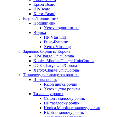
Epson-Board
HP-Board
Xerox-Board
Втулка/Подшипник
Подшипник
Xerox подшипниги
Втулка
HP-Vtushing
Рико-Бушинг
Xerox-Vtushing
Заряддоо бирдиги/ Корона
HP-Charge Unit/Corona
Konica Minolta-Charge Unit/Corona
OCE-Charge Unit/Corona
Xerox-Charge Unit/Corona
Тазалоочу ролик/щетка ролиги
Щетка ролик
Ricoh щетка ролик
Xerox щетка ролиги
Тазалоочу ролик
Canon тазалоочу ролик
HP тазалоочу ролик
Konica Minolta тазалоочу ролик
Ricoh тазалоочу ролик