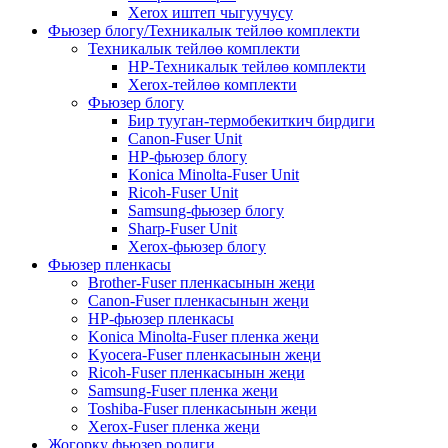
Xerox иштеп чыгуучусу
Фьюзер блогу/Техникалык тейлөө комплекти
Техникалык тейлөө комплекти
HP-Техникалык тейлөө комплекти
Xerox-тейлөө комплекти
Фьюзер блогу
Бир тууган-термобекиткич бирдиги
Canon-Fuser Unit
HP-фьюзер блогу
Konica Minolta-Fuser Unit
Ricoh-Fuser Unit
Samsung-фьюзер блогу
Sharp-Fuser Unit
Xerox-фьюзер блогу
Фьюзер пленкасы
Brother-Fuser пленкасынын жеңи
Canon-Fuser пленкасынын жеңи
HP-фьюзер пленкасы
Konica Minolta-Fuser пленка жеңи
Kyocera-Fuser пленкасынын жеңи
Ricoh-Fuser пленкасынын жеңи
Samsung-Fuser пленка жеңи
Toshiba-Fuser пленкасынын жеңи
Xerox-Fuser пленка жеңи
Жогорку фьюзер ролиги