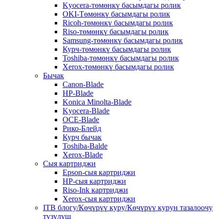
Kyocera-төмөнкү басымдагы ролик
OKI-Төмөнкү басымдагы ролик
Ricoh-төмөнкү басымдагы ролик
Riso-төмөнкү басымдагы ролик
Samsung-төмөнкү басымдагы ролик
Курч-төмөнкү басымдагы ролик
Toshiba-төмөнкү басымдагы ролик
Xerox-төмөнкү басымдагы ролик
Бычак
Canon-Blade
HP-Blade
Konica Minolta-Blade
Kyocera-Blade
OCE-Blade
Рико-Блейд
Курч бычак
Toshiba-Balde
Xerox-Blade
Сыя картриджи
Epson-сыя картриджи
HP-сыя картриджи
Riso-Ink картриджи
Xerox-сыя картриджи
ITB блогу/Көчүрүү куру/Көчүрүү курун тазалоочу
түзүлүш