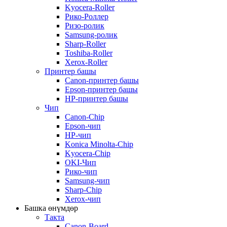
Kyocera-Roller
Рико-Роллер
Ризо-ролик
Samsung-ролик
Sharp-Roller
Toshiba-Roller
Xerox-Roller
Принтер башы
Canon-принтер башы
Epson-принтер башы
HP-принтер башы
Чип
Canon-Chip
Epson-чип
HP-чип
Konica Minolta-Chip
Kyocera-Chip
OKI-Чип
Рико-чип
Samsung-чип
Sharp-Chip
Xerox-чип
Башка өнүмдөр
Такта
Canon-Board