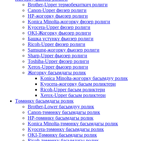
Brother-Upper термобекиткич ролиги
Canon-Upper фюзер ролиги
HP-жогорку фьюзер ролиги
Konica Minolta-жогорку фюзер ролиги
Kyocera-Upper фюзер ролиги
OKI-Жогорку фьюзер ролиги
Башка үстүнкү фьюзер ролиги
Ricoh-Upper фюзер ролиги
Samsung-жогорку фьюзер ролиги
Sharp-Upper фьюзер ролиги
Toshiba-Upper фюзер ролиги
Xerox-Upper фьюзер ролиги
Жогорку басымдагы ролик
Konica Minolta-жогорку басымдуу ролик
Kyocera-жогорку басым роликтери
Ricoh-Upper басым роликтери
Xerox-Upper басым роликтери
Төмөнкү басымдагы ролик
Brother-Lower басымдуу ролик
Canon-төмөнкү басымдагы ролик
HP-төмөнкү басымдагы ролик
Konica Minolta-төмөнкү басымдагы ролик
Kyocera-төмөнкү басымдагы ролик
OKI-Төмөнкү басымдагы ролик
Ricoh-төмөнкү басымдагы ролик