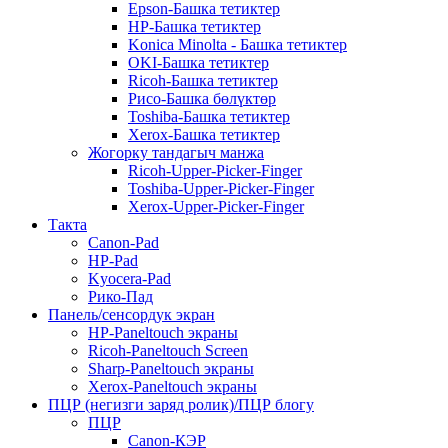
Epson-Башка тетиктер
HP-Башка тетиктер
Konica Minolta - Башка тетиктер
OKI-Башка тетиктер
Ricoh-Башка тетиктер
Рисо-Башка бөлүктөр
Toshiba-Башка тетиктер
Xerox-Башка тетиктер
Жогорку тандагыч манжа
Ricoh-Upper-Picker-Finger
Toshiba-Upper-Picker-Finger
Xerox-Upper-Picker-Finger
Такта
Canon-Pad
HP-Pad
Kyocera-Pad
Рико-Пад
Панель/сенсордук экран
HP-Paneltouch экраны
Ricoh-Paneltouch Screen
Sharp-Paneltouch экраны
Xerox-Paneltouch экраны
ПЦР (негизги заряд ролик)/ПЦР блогу
ПЦР
Canon-КЭР