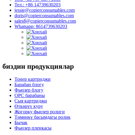
Тел.: +86 14739630203
jessie@copierconsumables.com
doris@copierconsumables.com
sales8@copierconsumables.com
Whatsapp: 8614739630203
биздин продукциялар
Тонер картриджи
Барабан блогу
Фьюзер блогу
OPC барабаны
Сыя картриджи
Өткөрүү куру
Жогорку фьюзер ролиги
Төмөнкү басымдагы ролик
Бычак
Фьюзер пленкасы