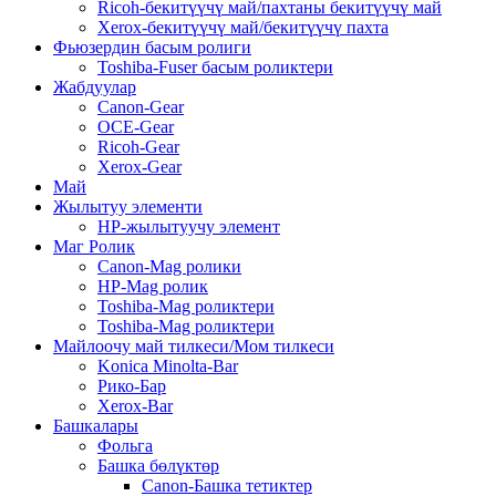
Ricoh-бекитүүчү май/пахтаны бекитүүчү май
Xerox-бекитүүчү май/бекитүүчү пахта
Фьюзердин басым ролиги
Toshiba-Fuser басым роликтери
Жабдуулар
Canon-Gear
OCE-Gear
Ricoh-Gear
Xerox-Gear
Май
Жылытуу элементи
HP-жылытуучу элемент
Маг Ролик
Canon-Mag ролики
HP-Mag ролик
Toshiba-Mag роликтери
Toshiba-Mag роликтери
Майлоочу май тилкеси/Мом тилкеси
Konica Minolta-Bar
Рико-Бар
Xerox-Bar
Башкалары
Фольга
Башка бөлүктөр
Canon-Башка тетиктер