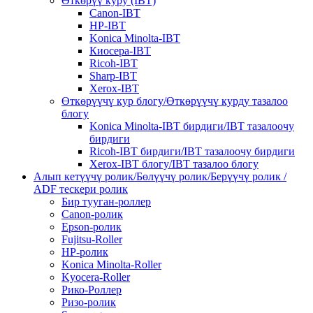
Өткөрүү куру (IBT)
Canon-IBT
HP-IBT
Konica Minolta-IBT
Киосера-IBT
Ricoh-IBT
Sharp-IBT
Xerox-IBT
Өткөрүүчү кур блогу/Өткөрүүчү курду тазалоо
блогу
Konica Minolta-IBT бирдиги/IBT тазалоочу
бирдиги
Ricoh-IBT бирдиги/IBT тазалоочу бирдиги
Xerox-IBT блогу/IBT тазалоо блогу
Алып кетүүчү ролик/Бөлүүчү ролик/Берүүчү ролик /
ADF тескери ролик
Бир тууган-роллер
Canon-ролик
Epson-ролик
Fujitsu-Roller
HP-ролик
Konica Minolta-Roller
Kyocera-Roller
Рико-Роллер
Ризо-ролик