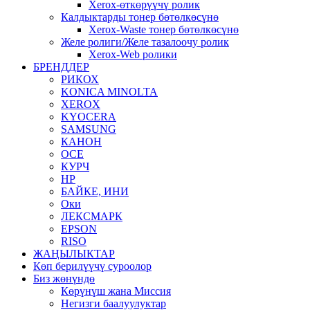
Xerox-өткөрүүчү ролик
Калдыктарды тонер бөтөлкөсүнө
Xerox-Waste тонер бөтөлкөсүнө
Желе ролиги/Желе тазалоочу ролик
Xerox-Web ролики
БРЕНДДЕР
РИКОХ
KONICA MINOLTA
XEROX
KYOCERA
SAMSUNG
КАНОН
OCE
КУРЧ
HP
БАЙКЕ, ИНИ
Оки
ЛЕКСМАРК
EPSON
RISO
ЖАҢЫЛЫКТАР
Көп берилүүчү суроолор
Биз жөнүндө
Көрүнүш жана Миссия
Негизги баалуулуктар