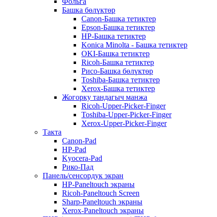
Фольга
Башка бөлүктөр
Canon-Башка тетиктер
Epson-Башка тетиктер
HP-Башка тетиктер
Konica Minolta - Башка тетиктер
OKI-Башка тетиктер
Ricoh-Башка тетиктер
Рисо-Башка бөлүктөр
Toshiba-Башка тетиктер
Xerox-Башка тетиктер
Жогорку тандагыч манжа
Ricoh-Upper-Picker-Finger
Toshiba-Upper-Picker-Finger
Xerox-Upper-Picker-Finger
Такта
Canon-Pad
HP-Pad
Kyocera-Pad
Рико-Пад
Панель/сенсордук экран
HP-Paneltouch экраны
Ricoh-Paneltouch Screen
Sharp-Paneltouch экраны
Xerox-Paneltouch экраны