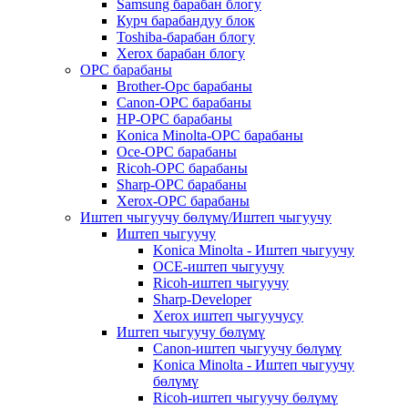
Samsung барабан блогу
Курч барабандуу блок
Toshiba-барабан блогу
Xerox барабан блогу
OPC барабаны
Brother-Opc барабаны
Canon-OPC барабаны
HP-OPC барабаны
Konica Minolta-OPC барабаны
Oce-OPC барабаны
Ricoh-OPC барабаны
Sharp-OPC барабаны
Xerox-OPC барабаны
Иштеп чыгуучу бөлүмү/Иштеп чыгуучу
Иштеп чыгуучу
Konica Minolta - Иштеп чыгуучу
OCE-иштеп чыгуучу
Ricoh-иштеп чыгуучу
Sharp-Developer
Xerox иштеп чыгуучусу
Иштеп чыгуучу бөлүмү
Canon-иштеп чыгуучу бөлүмү
Konica Minolta - Иштеп чыгуучу
бөлүмү
Ricoh-иштеп чыгуучу бөлүмү