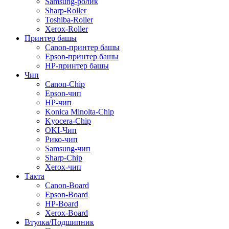
Samsung-ролик
Sharp-Roller
Toshiba-Roller
Xerox-Roller
Принтер башы
Canon-принтер башы
Epson-принтер башы
HP-принтер башы
Чип
Canon-Chip
Epson-чип
HP-чип
Konica Minolta-Chip
Kyocera-Chip
OKI-Чип
Рико-чип
Samsung-чип
Sharp-Chip
Xerox-чип
Такта
Canon-Board
Epson-Board
HP-Board
Xerox-Board
Втулка/Подшипник