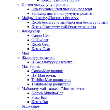
Xerox тазалоочу ролик
Иштеп чыгуучунун ролиги
Бир тууган-иштеп чыгуучу роллери
Samsung-иштеп чыгуучунун ролиги
Майды бекитүү/Пахтаны бекитүү
Ricoh-бекитүүчү май/пахтаны бекитүүчү май
Xerox-бекитүүчү май/бекитүүчү пахта
Жабдуулар
Canon-Gear
OCE-Gear
Ricoh-Gear
Xerox-Gear
Май
Жылытуу элементи
HP-жылытуучу элемент
Маг Ролик
Canon-Mag ролики
HP-Mag ролик
Toshiba-Mag роликтери
Toshiba-Mag роликтери
Майлоочу май тилкеси/Мом тилкеси
Konica Minolta-Bar
Рико-Бар
Xerox-Bar
Башкалары