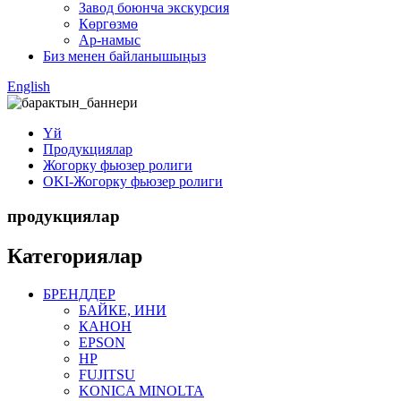
Завод боюнча экскурсия
Көргөзмө
Ар-намыс
Биз менен байланышыңыз
English
Үй
Продукциялар
Жогорку фьюзер ролиги
OKI-Жогорку фьюзер ролиги
продукциялар
Категориялар
БРЕНДДЕР
БАЙКЕ, ИНИ
КАНОН
EPSON
HP
FUJITSU
KONICA MINOLTA