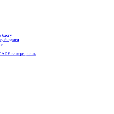
о блогу
очу бирдиги
ги
/ ADF тескери ролик