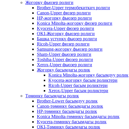
Жогорку фьюзер ролиги
Brother-Upper термобекиткич ролиги
Canon-Upper фюзер ролиги
HP-жогорку фьюзер ролиги
Konica Minolta-жогорку фюзер ролиги
Kyocera-Upper фюзер ролиги
OKI-Жогорку фьюзер ролиги
Башка үстүнкү фьюзер ролиги
Ricoh-Upper фюзер ролиги
Samsung-жогорку фьюзер ролиги
Sharp-Upper фьюзер ролиги
Toshiba-Upper фюзер ролиги
Xerox-Upper фьюзер ролиги
Жогорку басымдагы ролик
Konica Minolta-жогорку басымдуу ролик
Kyocera-жогорку басым роликтери
Ricoh-Upper басым роликтери
Xerox-Upper басым роликтери
Төмөнкү басымдагы ролик
Brother-Lower басымдуу ролик
Canon-төмөнкү басымдагы ролик
HP-төмөнкү басымдагы ролик
Konica Minolta-төмөнкү басымдагы ролик
Kyocera-төмөнкү басымдагы ролик
OKI-Төмөнкү басымдагы ролик