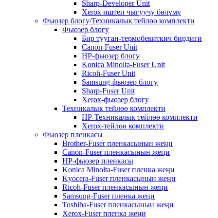
Sharp-Developer Unit
Xerox иштеп чыгуучу бөлүмү
Фьюзер блогу/Техникалык тейлөө комплекти
Фьюзер блогу
Бир тууган-термобекиткич бирдиги
Canon-Fuser Unit
HP-фьюзер блогу
Konica Minolta-Fuser Unit
Ricoh-Fuser Unit
Samsung-фьюзер блогу
Sharp-Fuser Unit
Xerox-фьюзер блогу
Техникалык тейлөө комплекти
HP-Техникалык тейлөө комплекти
Xerox-тейлөө комплекти
Фьюзер пленкасы
Brother-Fuser пленкасынын жеңи
Canon-Fuser пленкасынын жеңи
HP-фьюзер пленкасы
Konica Minolta-Fuser пленка жеңи
Kyocera-Fuser пленкасынын жеңи
Ricoh-Fuser пленкасынын жеңи
Samsung-Fuser пленка жеңи
Toshiba-Fuser пленкасынын жеңи
Xerox-Fuser пленка жеңи