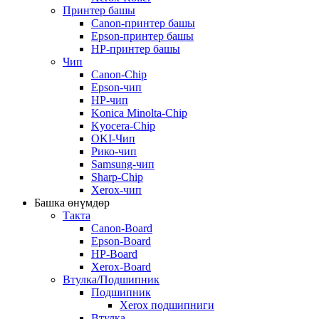
Принтер башы
Canon-принтер башы
Epson-принтер башы
HP-принтер башы
Чип
Canon-Chip
Epson-чип
HP-чип
Konica Minolta-Chip
Kyocera-Chip
OKI-Чип
Рико-чип
Samsung-чип
Sharp-Chip
Xerox-чип
Башка өнүмдөр
Такта
Canon-Board
Epson-Board
HP-Board
Xerox-Board
Втулка/Подшипник
Подшипник
Xerox подшипниги
Втулка