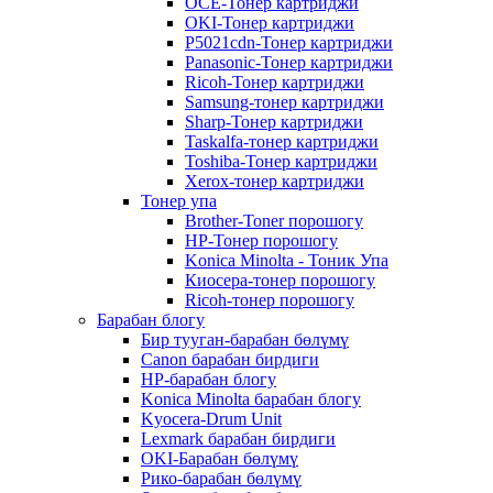
OCE-Тонер картриджи
OKI-Тонер картриджи
P5021cdn-Тонер картриджи
Panasonic-Тонер картриджи
Ricoh-Тонер картриджи
Samsung-тонер картриджи
Sharp-Тонер картриджи
Taskalfa-тонер картриджи
Toshiba-Тонер картриджи
Xerox-тонер картриджи
Тонер упа
Brother-Toner порошогу
HP-Тонер порошогу
Konica Minolta - Тоник Упа
Киосера-тонер порошогу
Ricoh-тонер порошогу
Барабан блогу
Бир тууган-барабан бөлүмү
Canon барабан бирдиги
HP-барабан блогу
Konica Minolta барабан блогу
Kyocera-Drum Unit
Lexmark барабан бирдиги
OKI-Барабан бөлүмү
Рико-барабан бөлүмү