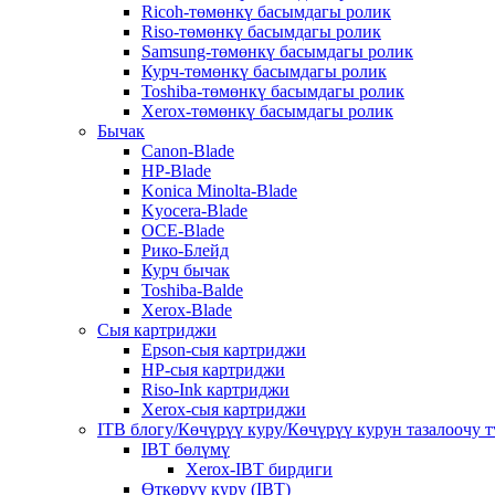
Ricoh-төмөнкү басымдагы ролик
Riso-төмөнкү басымдагы ролик
Samsung-төмөнкү басымдагы ролик
Курч-төмөнкү басымдагы ролик
Toshiba-төмөнкү басымдагы ролик
Xerox-төмөнкү басымдагы ролик
Бычак
Canon-Blade
HP-Blade
Konica Minolta-Blade
Kyocera-Blade
OCE-Blade
Рико-Блейд
Курч бычак
Toshiba-Balde
Xerox-Blade
Сыя картриджи
Epson-сыя картриджи
HP-сыя картриджи
Riso-Ink картриджи
Xerox-сыя картриджи
ITB блогу/Көчүрүү куру/Көчүрүү курун тазалоочу 
IBT бөлүмү
Xerox-IBT бирдиги
Өткөрүү куру (IBT)