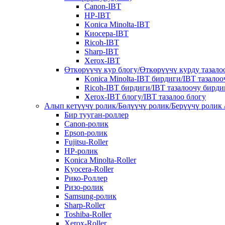
Canon-IBT
HP-IBT
Konica Minolta-IBT
Киосера-IBT
Ricoh-IBT
Sharp-IBT
Xerox-IBT
Өткөрүүчү кур блогу/Өткөрүүчү курду тазало
Konica Minolta-IBT бирдиги/IBT тазало
Ricoh-IBT бирдиги/IBT тазалоочу бирди
Xerox-IBT блогу/IBT тазалоо блогу
Алып кетүүчү ролик/Бөлүүчү ролик/Берүүчү ролик 
Бир тууган-роллер
Canon-ролик
Epson-ролик
Fujitsu-Roller
HP-ролик
Konica Minolta-Roller
Kyocera-Roller
Рико-Роллер
Ризо-ролик
Samsung-ролик
Sharp-Roller
Toshiba-Roller
Xerox-Roller