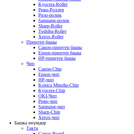
Kyocera-Roller
Рико-Роллер
Ризо-ролик
Samsung-ролик
Sharp-Roller
Toshiba-Roller
Xerox-Roller
Принтер башы
Canon-принтер башы
Epson-принтер башы
HP-принтер башы
Чип
Canon-Chip
Epson-чип
HP-чип
Konica Minolta-Chip
Kyocera-Chip
OKI-Чип
Рико-чип
Samsung-чип
Sharp-Chip
Xerox-чип
Башка өнүмдөр
Такта
Canon-Board