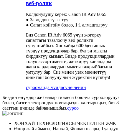
веб-ролик
Колдонулушу керек: Canon IR Adv 6065
● Заводдон түз сатуу
● Сапат көйгөйү болсо, 1:1 алмаштыруу
Биз Canon IR Adv 6065 үчүн жогорку
сапаттагы тазалоочу веб-роликти
сунуштайбыз. Хонхайда 6000ден ашык
түрдүү продукциялар бар, бул эң мыкты
бирдиктүү кызмат. Бизде продукциялардын
толук ассортименти, жеткирүү каналдары
жана кардарлардын мыкты тажрыйбасына
умтулуу бар. Сиз менен узак мөөнөттүү
өнөктөш болууну чын жүрөктөн күтөбүз!
суроо
майда-чүйдөсүнө чейин
Биздин өнүмдөр же баалар тизмеси боюнча суроолоруңуз
болсо, бизге электрондук почтаңызды калтырыңыз, биз 8
сааттын ичинде байланышабыз.
суроо
ХОНХАЙ ТЕХНОЛОГИЯСЫ ЧЕКТЕЛГЕН ЖЧК
Өнөр жай аймагы, Нанхай, Фошан шаары, Гуандун