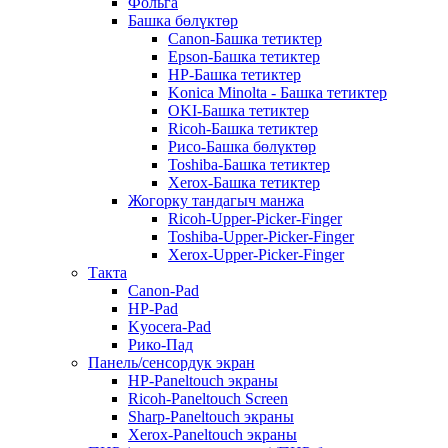
Фольга
Башка бөлүктөр
Canon-Башка тетиктер
Epson-Башка тетиктер
HP-Башка тетиктер
Konica Minolta - Башка тетиктер
OKI-Башка тетиктер
Ricoh-Башка тетиктер
Рисо-Башка бөлүктөр
Toshiba-Башка тетиктер
Xerox-Башка тетиктер
Жогорку тандагыч манжа
Ricoh-Upper-Picker-Finger
Toshiba-Upper-Picker-Finger
Xerox-Upper-Picker-Finger
Такта
Canon-Pad
HP-Pad
Kyocera-Pad
Рико-Пад
Панель/сенсордук экран
HP-Paneltouch экраны
Ricoh-Paneltouch Screen
Sharp-Paneltouch экраны
Xerox-Paneltouch экраны