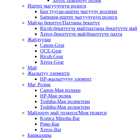
Xerox тазалоочу ролик
Иштеп чыгуучунун ролиги
Бир тууган-иштеп чыгуучу роллери
Samsung-иштеп чыгуучунун ролиги
Майды бекитүү/Пахтаны бекитүү
Ricoh-бекитүүчү май/пахтаны бекитүүчү май
Xerox-бекитүүчү май/бекитүүчү пахта
Жабдуулар
Canon-Gear
OCE-Gear
Ricoh-Gear
Xerox-Gear
Май
Жылытуу элементи
HP-жылытуучу элемент
Маг Ролик
Canon-Mag ролики
HP-Mag ролик
Toshiba-Mag роликтери
Toshiba-Mag роликтери
Майлоочу май тилкеси/Мом тилкеси
Konica Minolta-Bar
Рико-Бар
Xerox-Bar
Башкалары