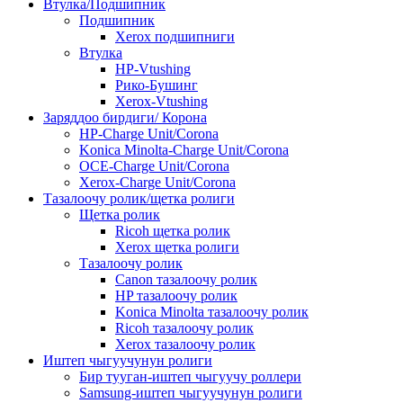
Втулка/Подшипник
Подшипник
Xerox подшипниги
Втулка
HP-Vtushing
Рико-Бушинг
Xerox-Vtushing
Заряддоо бирдиги/ Корона
HP-Charge Unit/Corona
Konica Minolta-Charge Unit/Corona
OCE-Charge Unit/Corona
Xerox-Charge Unit/Corona
Тазалоочу ролик/щетка ролиги
Щетка ролик
Ricoh щетка ролик
Xerox щетка ролиги
Тазалоочу ролик
Canon тазалоочу ролик
HP тазалоочу ролик
Konica Minolta тазалоочу ролик
Ricoh тазалоочу ролик
Xerox тазалоочу ролик
Иштеп чыгуучунун ролиги
Бир тууган-иштеп чыгуучу роллери
Samsung-иштеп чыгуучунун ролиги