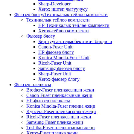
Sharp-Developer
Xerox иштеп чыгуучусу
Фьюзер блогу/Техникалык тейлөө комплекти
Техникалык тейлөө комплекти
HP-Техникалык тейлөө комплекти
Xerox-тейлөө комплекти
Фьюзер блогу
Бир тууган-термобекиткич бирдиги
Canon-Fuser Unit
HP-фьюзер блогу
Konica Minolta-Fuser Unit
Ricoh-Fuser Unit
Samsung-фьюзер блогу
Sharp-Fuser Unit
Xerox-фьюзер блогу
Фьюзер пленкасы
Brother-Fuser пленкасынын жеңи
Canon-Fuser пленкасынын жеңи
HP-фьюзер пленкасы
Konica Minolta-Fuser пленка жеңи
Kyocera-Fuser пленкасынын жеңи
Ricoh-Fuser пленкасынын жеңи
Samsung-Fuser пленка жеңи
Toshiba-Fuser пленкасынын жеңи
Xerox-Fuser пленка жеңи