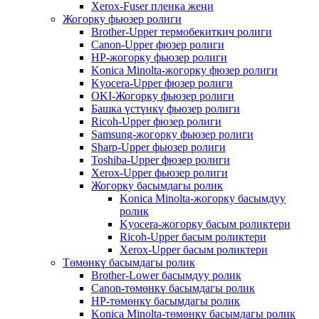
Xerox-Fuser пленка жеңи
Жогорку фьюзер ролиги
Brother-Upper термобекиткич ролиги
Canon-Upper фюзер ролиги
HP-жогорку фьюзер ролиги
Konica Minolta-жогорку фюзер ролиги
Kyocera-Upper фюзер ролиги
OKI-Жогорку фьюзер ролиги
Башка үстүнкү фьюзер ролиги
Ricoh-Upper фюзер ролиги
Samsung-жогорку фьюзер ролиги
Sharp-Upper фьюзер ролиги
Toshiba-Upper фюзер ролиги
Xerox-Upper фьюзер ролиги
Жогорку басымдагы ролик
Konica Minolta-жогорку басымдуу
ролик
Kyocera-жогорку басым роликтери
Ricoh-Upper басым роликтери
Xerox-Upper басым роликтери
Төмөнкү басымдагы ролик
Brother-Lower басымдуу ролик
Canon-төмөнкү басымдагы ролик
HP-төмөнкү басымдагы ролик
Konica Minolta-төмөнкү басымдагы ролик