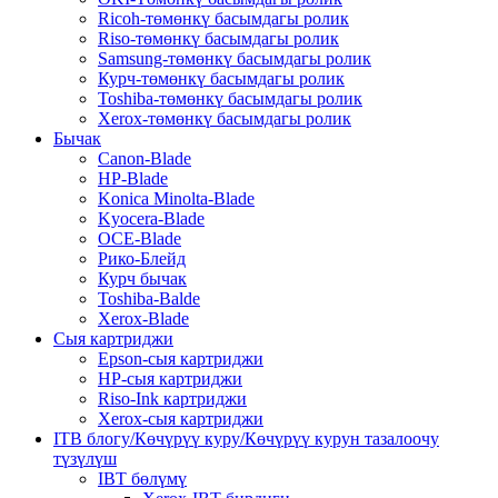
Ricoh-төмөнкү басымдагы ролик
Riso-төмөнкү басымдагы ролик
Samsung-төмөнкү басымдагы ролик
Курч-төмөнкү басымдагы ролик
Toshiba-төмөнкү басымдагы ролик
Xerox-төмөнкү басымдагы ролик
Бычак
Canon-Blade
HP-Blade
Konica Minolta-Blade
Kyocera-Blade
OCE-Blade
Рико-Блейд
Курч бычак
Toshiba-Balde
Xerox-Blade
Сыя картриджи
Epson-сыя картриджи
HP-сыя картриджи
Riso-Ink картриджи
Xerox-сыя картриджи
ITB блогу/Көчүрүү куру/Көчүрүү курун тазалоочу
түзүлүш
IBT бөлүмү