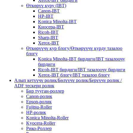
Xerox-IBT бирдиги
Өткөрүү куру (IBT)
Canon-IBT
HP-IBT
Konica Minolta-IBT
Киосера-IBT
Ricoh-IBT
Sharp-IBT
Xerox-IBT
Өткөрүүчү кур блогу/Өткөрүүчү курду тазалоо
блогу
Konica Minolta-IBT бирдиги/IBT тазалоочу
бирдиги
Ricoh-IBT бирдиги/IBT тазалоочу бирдиги
Xerox-IBT блогу/IBT тазалоо блогу
Алып кетүүчү ролик/Бөлүүчү ролик/Берүүчү ролик /
ADF тескери ролик
Бир тууган-роллер
Canon-ролик
Epson-ролик
Fujitsu-Roller
HP-ролик
Konica Minolta-Roller
Kyocera-Roller
Рико-Роллер