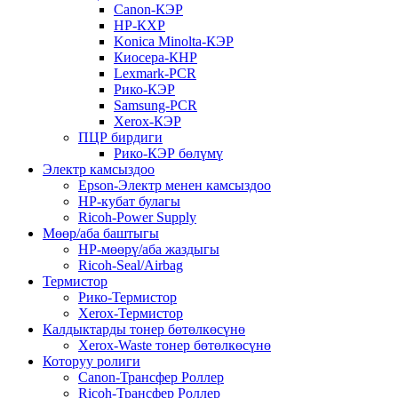
Canon-КЭР
HP-КХР
Konica Minolta-КЭР
Киосера-КНР
Lexmark-PCR
Рико-КЭР
Samsung-PCR
Xerox-КЭР
ПЦР бирдиги
Рико-КЭР бөлүмү
Электр камсыздоо
Epson-Электр менен камсыздоо
HP-кубат булагы
Ricoh-Power Supply
Мөөр/аба баштыгы
HP-мөөрү/аба жаздыгы
Ricoh-Seal/Airbag
Термистор
Рико-Термистор
Xerox-Термистор
Калдыктарды тонер бөтөлкөсүнө
Xerox-Waste тонер бөтөлкөсүнө
Которуу ролиги
Canon-Трансфер Роллер
Ricoh-Трансфер Роллер