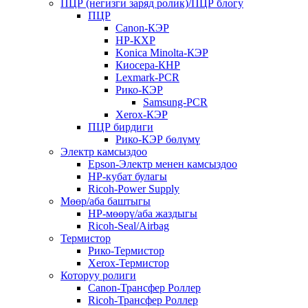
ПЦР (негизги заряд ролик)/ПЦР блогу
ПЦР
Canon-КЭР
HP-КХР
Konica Minolta-КЭР
Киосера-КНР
Lexmark-PCR
Рико-КЭР
Samsung-PCR
Xerox-КЭР
ПЦР бирдиги
Рико-КЭР бөлүмү
Электр камсыздоо
Epson-Электр менен камсыздоо
HP-кубат булагы
Ricoh-Power Supply
Мөөр/аба баштыгы
HP-мөөрү/аба жаздыгы
Ricoh-Seal/Airbag
Термистор
Рико-Термистор
Xerox-Термистор
Которуу ролиги
Canon-Трансфер Роллер
Ricoh-Трансфер Роллер