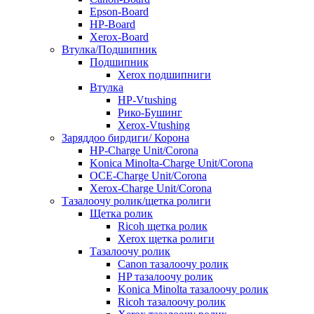
Epson-Board
HP-Board
Xerox-Board
Втулка/Подшипник
Подшипник
Xerox подшипниги
Втулка
HP-Vtushing
Рико-Бушинг
Xerox-Vtushing
Заряддоо бирдиги/ Корона
HP-Charge Unit/Corona
Konica Minolta-Charge Unit/Corona
OCE-Charge Unit/Corona
Xerox-Charge Unit/Corona
Тазалоочу ролик/щетка ролиги
Щетка ролик
Ricoh щетка ролик
Xerox щетка ролиги
Тазалоочу ролик
Canon тазалоочу ролик
HP тазалоочу ролик
Konica Minolta тазалоочу ролик
Ricoh тазалоочу ролик