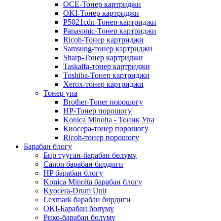
OCE-Тонер картриджи
OKI-Тонер картриджи
P5021cdn-Тонер картриджи
Panasonic-Тонер картриджи
Ricoh-Тонер картриджи
Samsung-тонер картриджи
Sharp-Тонер картриджи
Taskalfa-тонер картриджи
Toshiba-Тонер картриджи
Xerox-тонер картриджи
Тонер упа
Brother-Toner порошогу
HP-Тонер порошогу
Konica Minolta - Тоник Упа
Киосера-тонер порошогу
Ricoh-тонер порошогу
Барабан блогу
Бир тууган-барабан бөлүмү
Canon барабан бирдиги
HP барабан блогу
Konica Minolta барабан блогу
Kyocera-Drum Unit
Lexmark барабан бирдиги
OKI-Барабан бөлүмү
Рико-барабан бөлүмү