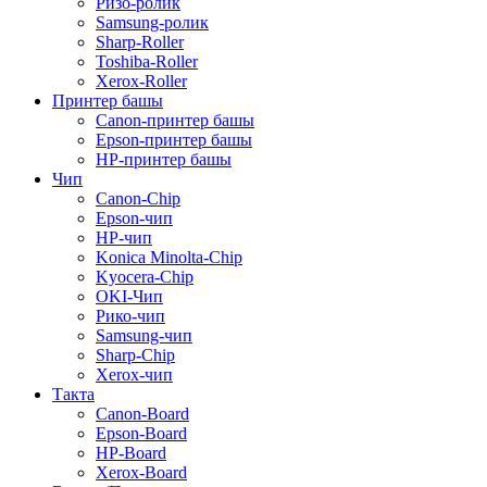
Ризо-ролик
Samsung-ролик
Sharp-Roller
Toshiba-Roller
Xerox-Roller
Принтер башы
Canon-принтер башы
Epson-принтер башы
HP-принтер башы
Чип
Canon-Chip
Epson-чип
HP-чип
Konica Minolta-Chip
Kyocera-Chip
OKI-Чип
Рико-чип
Samsung-чип
Sharp-Chip
Xerox-чип
Такта
Canon-Board
Epson-Board
HP-Board
Xerox-Board