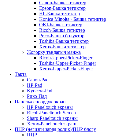
Canon-Башка тетиктер
Epson-Башка тетиктер
HP-Башка тетиктер
Konica Minolta - Башка тетиктер
OKI-Башка тетиктер
Ricoh-Башка тетиктер
Рисо-Башка бөлүктөр
Toshiba-Башка тетиктер
Xerox-Башка тетиктер
Жогорку тандагыч манжа
Ricoh-Upper-Picker-Finger
Toshiba-Upper-Picker-Finger
Xerox-Upper-Picker-Finger
Такта
Canon-Pad
HP-Pad
Kyocera-Pad
Рико-Пад
Панель/сенсордук экран
HP-Paneltouch экраны
Ricoh-Paneltouch Screen
Sharp-Paneltouch экраны
Xerox-Paneltouch экраны
ПЦР (негизги заряд ролик)/ПЦР блогу
ПЦР