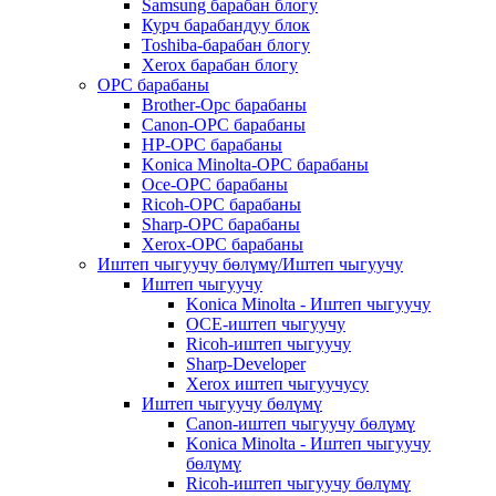
Samsung барабан блогу
Курч барабандуу блок
Toshiba-барабан блогу
Xerox барабан блогу
OPC барабаны
Brother-Opc барабаны
Canon-OPC барабаны
HP-OPC барабаны
Konica Minolta-OPC барабаны
Oce-OPC барабаны
Ricoh-OPC барабаны
Sharp-OPC барабаны
Xerox-OPC барабаны
Иштеп чыгуучу бөлүмү/Иштеп чыгуучу
Иштеп чыгуучу
Konica Minolta - Иштеп чыгуучу
OCE-иштеп чыгуучу
Ricoh-иштеп чыгуучу
Sharp-Developer
Xerox иштеп чыгуучусу
Иштеп чыгуучу бөлүмү
Canon-иштеп чыгуучу бөлүмү
Konica Minolta - Иштеп чыгуучу
бөлүмү
Ricoh-иштеп чыгуучу бөлүмү