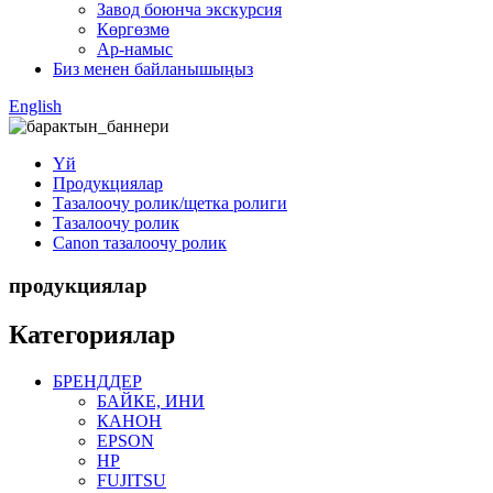
Завод боюнча экскурсия
Көргөзмө
Ар-намыс
Биз менен байланышыңыз
English
Үй
Продукциялар
Тазалоочу ролик/щетка ролиги
Тазалоочу ролик
Canon тазалоочу ролик
продукциялар
Категориялар
БРЕНДДЕР
БАЙКЕ, ИНИ
КАНОН
EPSON
HP
FUJITSU