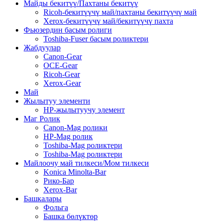
Майды бекитүү/Пахтаны бекитүү
Ricoh-бекитүүчү май/пахтаны бекитүүчү май
Xerox-бекитүүчү май/бекитүүчү пахта
Фьюзердин басым ролиги
Toshiba-Fuser басым роликтери
Жабдуулар
Canon-Gear
OCE-Gear
Ricoh-Gear
Xerox-Gear
Май
Жылытуу элементи
HP-жылытуучу элемент
Маг Ролик
Canon-Mag ролики
HP-Mag ролик
Toshiba-Mag роликтери
Toshiba-Mag роликтери
Майлоочу май тилкеси/Мом тилкеси
Konica Minolta-Bar
Рико-Бар
Xerox-Bar
Башкалары
Фольга
Башка бөлүктөр