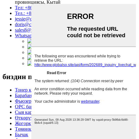
провинциясы, Кытай
Тел: +86 757 86771039
Тел.: +86 14739630203
jessie@copierconsumables.com
doris@copierconsumables.com
sales8@copierconsumables.com
Whatsapp: 8614739630203
биздин продукциялар
Тонер картриджи
Барабан блогу
Фьюзер блогу
OPC барабаны
Сыя картриджи
Өткөрүү куру
Жогорку фьюзер ролиги
Төмөнкү басымдагы ролик
Бычак