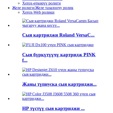
Xerox-өткөрүү ролиги
Желе ролиги/Желе тазалоочу ролик
Xerox-Web ролики
Сыя картриджи Roland VersaC...
Сыя бүркүтүүчү картридж PINK
f...
Жаңы түпнуска сыя картриджи...
HP түстүү сыя картриджи ...