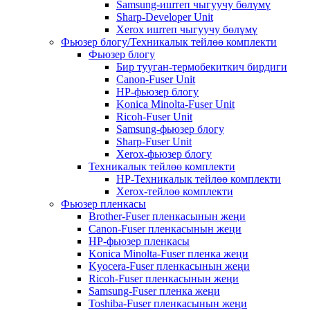
Samsung-иштеп чыгуучу бөлүмү
Sharp-Developer Unit
Xerox иштеп чыгуучу бөлүмү
Фьюзер блогу/Техникалык тейлөө комплекти
Фьюзер блогу
Бир тууган-термобекиткич бирдиги
Canon-Fuser Unit
HP-фьюзер блогу
Konica Minolta-Fuser Unit
Ricoh-Fuser Unit
Samsung-фьюзер блогу
Sharp-Fuser Unit
Xerox-фьюзер блогу
Техникалык тейлөө комплекти
HP-Техникалык тейлөө комплекти
Xerox-тейлөө комплекти
Фьюзер пленкасы
Brother-Fuser пленкасынын жеңи
Canon-Fuser пленкасынын жеңи
HP-фьюзер пленкасы
Konica Minolta-Fuser пленка жеңи
Kyocera-Fuser пленкасынын жеңи
Ricoh-Fuser пленкасынын жеңи
Samsung-Fuser пленка жеңи
Toshiba-Fuser пленкасынын жеңи