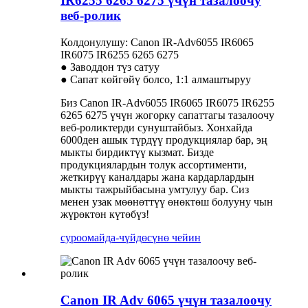
IR6255 6265 6275 үчүн тазалоочу
веб-ролик
Колдонулушу: Canon IR-Adv6055 IR6065
IR6075 IR6255 6265 6275
● Заводдон түз сатуу
● Сапат көйгөйү болсо, 1:1 алмаштыруу
Биз Canon IR-Adv6055 IR6065 IR6075 IR6255
6265 6275 үчүн жогорку сапаттагы тазалоочу
веб-роликтерди сунуштайбыз. Хонхайда
6000ден ашык түрдүү продукциялар бар, эң
мыкты бирдиктүү кызмат. Бизде
продукциялардын толук ассортименти,
жеткирүү каналдары жана кардарлардын
мыкты тажрыйбасына умтулуу бар. Сиз
менен узак мөөнөттүү өнөктөш болууну чын
жүрөктөн күтөбүз!
суроо
майда-чүйдөсүнө чейин
Canon IR Adv 6065 үчүн тазалоочу