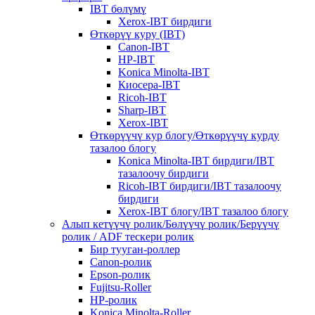
IBT бөлүмү
Xerox-IBT бирдиги
Өткөрүү куру (IBT)
Canon-IBT
HP-IBT
Konica Minolta-IBT
Киосера-IBT
Ricoh-IBT
Sharp-IBT
Xerox-IBT
Өткөрүүчү кур блогу/Өткөрүүчү курду
тазалоо блогу
Konica Minolta-IBT бирдиги/IBT
тазалоочу бирдиги
Ricoh-IBT бирдиги/IBT тазалоочу
бирдиги
Xerox-IBT блогу/IBT тазалоо блогу
Алып кетүүчү ролик/Бөлүүчү ролик/Берүүчү
ролик / ADF тескери ролик
Бир тууган-роллер
Canon-ролик
Epson-ролик
Fujitsu-Roller
HP-ролик
Konica Minolta-Roller