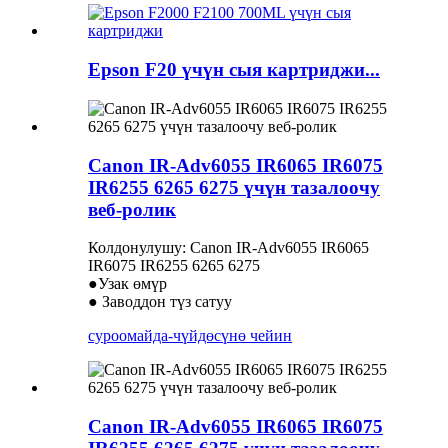
Epson F20 үчүн сыя картриджи...
Canon IR-Adv6055 IR6065 IR6075
IR6255 6265 6275 үчүн тазалоочу
веб-ролик
Колдонулушу: Canon IR-Adv6055 IR6065
IR6075 IR6255 6265 6275
●Узак өмүр
● Заводдон түз сатуу
суроо
майда-чүйдөсүнө чейин
Canon IR-Adv6055 IR6065 IR6075