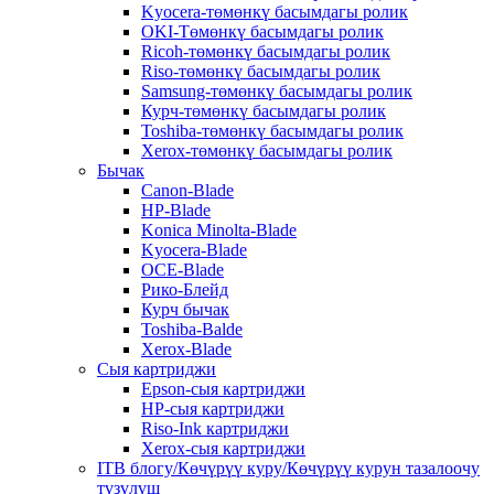
Kyocera-төмөнкү басымдагы ролик
OKI-Төмөнкү басымдагы ролик
Ricoh-төмөнкү басымдагы ролик
Riso-төмөнкү басымдагы ролик
Samsung-төмөнкү басымдагы ролик
Курч-төмөнкү басымдагы ролик
Toshiba-төмөнкү басымдагы ролик
Xerox-төмөнкү басымдагы ролик
Бычак
Canon-Blade
HP-Blade
Konica Minolta-Blade
Kyocera-Blade
OCE-Blade
Рико-Блейд
Курч бычак
Toshiba-Balde
Xerox-Blade
Сыя картриджи
Epson-сыя картриджи
HP-сыя картриджи
Riso-Ink картриджи
Xerox-сыя картриджи
ITB блогу/Көчүрүү куру/Көчүрүү курун тазалоочу
түзүлүш