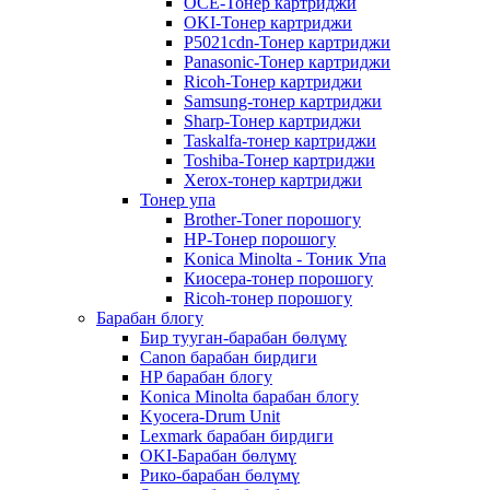
OCE-Тонер картриджи
OKI-Тонер картриджи
P5021cdn-Тонер картриджи
Panasonic-Тонер картриджи
Ricoh-Тонер картриджи
Samsung-тонер картриджи
Sharp-Тонер картриджи
Taskalfa-тонер картриджи
Toshiba-Тонер картриджи
Xerox-тонер картриджи
Тонер упа
Brother-Toner порошогу
HP-Тонер порошогу
Konica Minolta - Тоник Упа
Киосера-тонер порошогу
Ricoh-тонер порошогу
Барабан блогу
Бир тууган-барабан бөлүмү
Canon барабан бирдиги
HP барабан блогу
Konica Minolta барабан блогу
Kyocera-Drum Unit
Lexmark барабан бирдиги
OKI-Барабан бөлүмү
Рико-барабан бөлүмү