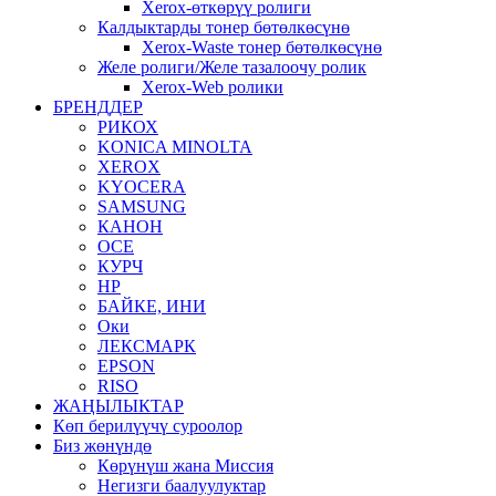
Xerox-өткөрүү ролиги
Калдыктарды тонер бөтөлкөсүнө
Xerox-Waste тонер бөтөлкөсүнө
Желе ролиги/Желе тазалоочу ролик
Xerox-Web ролики
БРЕНДДЕР
РИКОХ
KONICA MINOLTA
XEROX
KYOCERA
SAMSUNG
КАНОН
OCE
КУРЧ
HP
БАЙКЕ, ИНИ
Оки
ЛЕКСМАРК
EPSON
RISO
ЖАҢЫЛЫКТАР
Көп берилүүчү суроолор
Биз жөнүндө
Көрүнүш жана Миссия
Негизги баалуулуктар